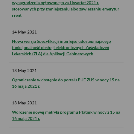
wynagrodzenia ogłoszonego za I kwartał 2021 r.
stosowanych przy zmniejszaniu albo zawieszaniu emerytur
i rent
14
May
2021
Nowa wersja Specyfikacji interfejsu udostępniającego
funkcjonalność obsługi elektronicznych Zaświadczeń
Lekarskich (ZLA) dla Aplikacji Gabinetowych
13
May
2021
Ograniczenie w dostępie do portalu PUE ZUS w nocy 15 na
16 maja 2021 r.
13
May
2021
Wdrożenie nowej metryki programu Płatnik w nocy z 15 na
16 maja 2021 r.