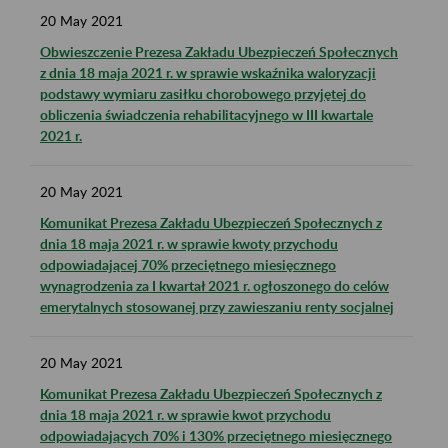
20
May
2021
Obwieszczenie Prezesa Zakładu Ubezpieczeń Społecznych
z dnia 18 maja 2021 r. w sprawie wskaźnika waloryzacji
podstawy wymiaru zasiłku chorobowego przyjętej do
obliczenia świadczenia rehabilitacyjnego w III kwartale
2021 r.
20
May
2021
Komunikat Prezesa Zakładu Ubezpieczeń Społecznych z
dnia 18 maja 2021 r. w sprawie kwoty przychodu
odpowiadającej 70% przeciętnego miesięcznego
wynagrodzenia za I kwartał 2021 r. ogłoszonego do celów
emerytalnych stosowanej przy zawieszaniu renty socjalnej
20
May
2021
Komunikat Prezesa Zakładu Ubezpieczeń Społecznych z
dnia 18 maja 2021 r. w sprawie kwot przychodu
odpowiadających 70% i 130% przeciętnego miesięcznego