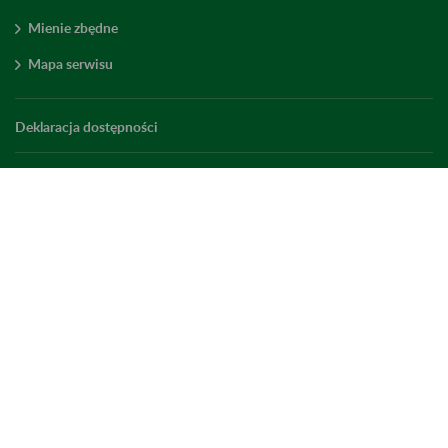
Mienie zbędne
Mapa serwisu
Deklaracja dostępności
Ustawienia plików cookies
Elektroniczny ZUS
ZUS Edu
Linkedin
X