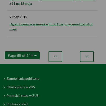
z 11 na 12 maja
9
May
2019
Ograniczenia w komunikacji z ZUS w programie Płatnik 9
maja
Page 88 of 144
<<
>>
Zamówienia publiczne
Oferty pracy w ZUS
Praktyki i staże w ZUS
Konkursy ofert