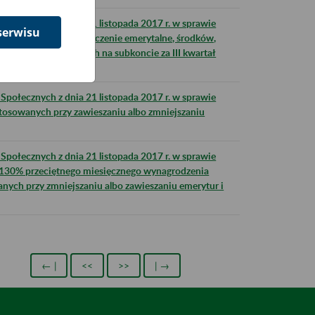
połecznych z dnia 21 listopada 2017 r. w sprawie
serwisu
cji składek na ubezpieczenie emerytalne, środków,
j, zewidencjonowanych na subkoncie za III kwartał
połecznych z dnia 21 listopada 2017 r. w sprawie
stosowanych przy zawieszaniu albo zmniejszaniu
połecznych z dnia 21 listopada 2017 r. w sprawie
130% przeciętnego miesięcznego wynagrodzenia
wanych przy zmniejszaniu albo zawieszaniu emerytur i
← |
<<
>>
| →