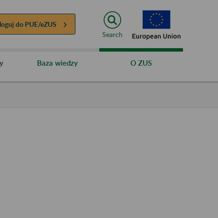
loguj do
PUE/eZUS
Search
y
Baza wiedzy
O ZUS