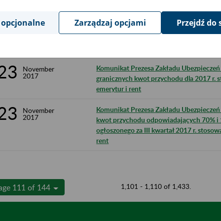
24
Komunikat Prezesa Zakładu Ubezpieczeń S
November
 opcjonalne
Zarządzaj opcjami
Przejdź do 
2017
wysokości wskaźnika kwartalnej waloryza
odsetek za zwłokę i opłaty prolongacyjne
2017 r.
23
Komunikat Prezesa Zakładu Ubezpieczeń S
November
2017
granicznych kwot przychodu dla 2017 r. 
emerytur i rent
23
Komunikat Prezesa Zakładu Ubezpieczeń S
November
2017
kwot przychodu odpowiadających 70% i 
ogłoszonego za III kwartał 2017 r. stoso
rent
1,101 - 1,110 of 1,433.
age 111 of 144