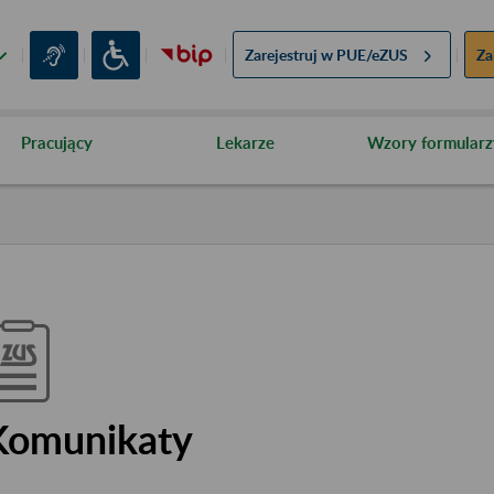
Zarejestruj w
PUE/eZUS
Za
Pracujący
Lekarze
Wzory formularz
Komunikaty