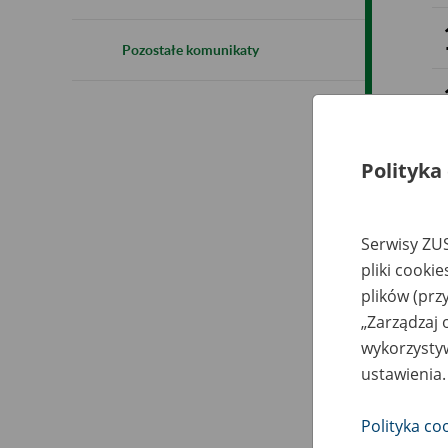
Pozostałe komunikaty
Polityka
Serwisy ZUS
pliki cooki
plików (prz
„Zarządzaj 
wykorzystyw
ustawienia.
Polityka co