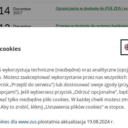
14
Ograniczenia w dostępie do PUE ZUS i pr
December
2017
13
Przerwa w dostępie do systemu bankowo
December
2017
7
Przerwa w działaniu Profilu Zaufanego 
December
 cookies
2017
6
Forum wsparcia technicznego dla interfe
December
2017
lekarskich – informacja o uruchomieniu
 wykorzystują techniczne (niezbędne) oraz analityczne (opc
es. Możesz zaakceptować wykorzystanie przez nas wszystkich 
4
Obwieszczenie Prezesa Zakładu Ubezpiecz
December
2017
ycisk „Przejdź do serwisu”) lub dostosować swoje zgody (przy
sprawie wskaźnika waloryzacji podstawy 
świadczenia rehabilitacyjnego w I kwartal
opcjami”). Jeśli wybierzesz przycisk „Odrzuć opcjonalne”, bę
ać tylko niezbędne pliki cookies. W każdej chwili możesz zm
28
Prace serwisowe na PUE ZUS 30 listopada
November
 Aby to zrobić, kliknij „Ustawienia plików cookies” w stopce.
2017
24
Ograniczenia dotyczące dostępności por
November
okies dla www.zus.pl
ostatnia aktualizacja 19.08.2024 r.
2017