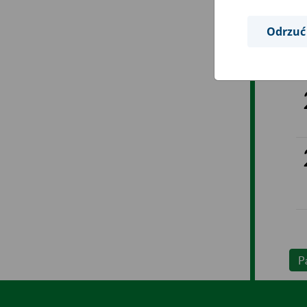
Odrzuć
P