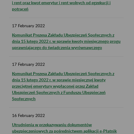
i rent oraz kwot emerytur i rent wolnych od egzekucji i
potrąceń
17
February
2022
Komunikat Prezesa Zakładu Ubezpieczeń Społecznych z
dnia 15 lutego 2022 r. w sprawie kwoty miesięcznego progu
uprawniającego do świadczenia wyrównawczego
17
February
2022
Komunikat Prezesa Zakładu Ubezpieczeń Społecznych z
dnia 15 lutego 2022 r. w sprawie miesięcznej kwoty
przeciętnej emerytury wypłaconej przez Zakład
Ubezpieczeń Społecznych z Funduszu Ubezpieczeń
Społecznych
16
February
2022
Utrudnienia w przekazywaniu dokumentów
ubezpieczeniowych za pośrednictwem aplikacji e-Płatnik