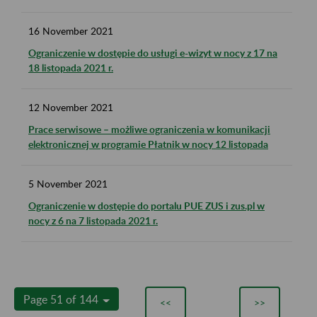
16
November
2021
Ograniczenie w dostępie do usługi e-wizyt w nocy z 17 na
18 listopada 2021 r.
12
November
2021
Prace serwisowe – możliwe ograniczenia w komunikacji
elektronicznej w programie Płatnik w nocy 12 listopada
5
November
2021
Ograniczenie w dostępie do portalu PUE ZUS i zus.pl w
nocy z 6 na 7 listopada 2021 r.
Page 51 of 144
<<
>>