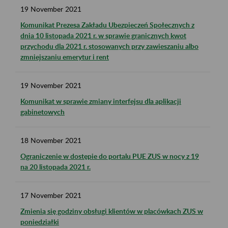
19
November
2021
Komunikat Prezesa Zakładu Ubezpieczeń Społecznych z
dnia 10 listopada 2021 r. w sprawie granicznych kwot
przychodu dla 2021 r. stosowanych przy zawieszaniu albo
zmniejszaniu emerytur i rent
19
November
2021
Komunikat w sprawie zmiany interfejsu dla aplikacji
gabinetowych
18
November
2021
Ograniczenie w dostępie do portalu PUE ZUS w nocy z 19
na 20 listopada 2021 r.
17
November
2021
Zmienią się godziny obsługi klientów w placówkach ZUS w
poniedziałki