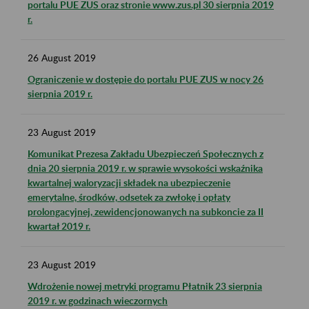
portalu PUE ZUS oraz stronie www.zus.pl 30 sierpnia 2019
r.
26
August
2019
Ograniczenie w dostępie do portalu PUE ZUS w nocy 26
sierpnia 2019 r.
23
August
2019
Komunikat Prezesa Zakładu Ubezpieczeń Społecznych z
dnia 20 sierpnia 2019 r. w sprawie wysokości wskaźnika
kwartalnej waloryzacji składek na ubezpieczenie
emerytalne, środków, odsetek za zwłokę i opłaty
prolongacyjnej, zewidencjonowanych na subkoncie za II
kwartał 2019 r.
23
August
2019
Wdrożenie nowej metryki programu Płatnik 23 sierpnia
2019 r. w godzinach wieczornych