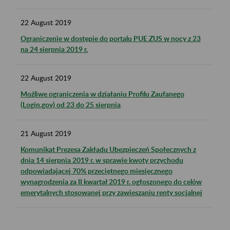
22
August
2019
Ograniczenie w dostępie do portalu PUE ZUS w nocy z 23
na 24 sierpnia 2019 r.
22
August
2019
Możliwe ograniczenia w działaniu Profilu Zaufanego
(Login.gov) od 23 do 25 sierpnia
21
August
2019
Komunikat Prezesa Zakładu Ubezpieczeń Społecznych z
dnia 14 sierpnia 2019 r. w sprawie kwoty przychodu
odpowiadającej 70% przeciętnego miesięcznego
wynagrodzenia za II kwartał 2019 r. ogłoszonego do celów
emerytalnych stosowanej przy zawieszaniu renty socjalnej