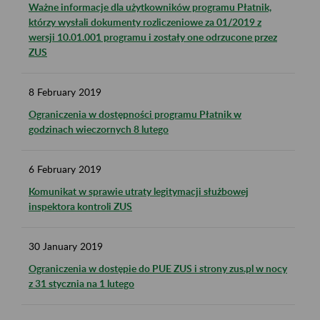
Ważne informacje dla użytkowników programu Płatnik,
którzy wysłali dokumenty rozliczeniowe za 01/2019 z
wersji 10.01.001 programu i zostały one odrzucone przez
ZUS
8
February
2019
Ograniczenia w dostępności programu Płatnik w
godzinach wieczornych 8 lutego
6
February
2019
Komunikat w sprawie utraty legitymacji służbowej
inspektora kontroli ZUS
30
January
2019
Ograniczenia w dostępie do PUE ZUS i strony zus.pl w nocy
z 31 stycznia na 1 lutego