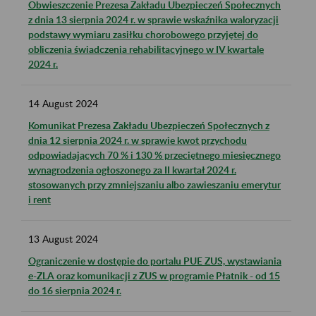
Obwieszczenie Prezesa Zakładu Ubezpieczeń Społecznych
z dnia 13 sierpnia 2024 r. w sprawie wskaźnika waloryzacji
podstawy wymiaru zasiłku chorobowego przyjętej do
obliczenia świadczenia rehabilitacyjnego w IV kwartale
2024 r.
14
August
2024
Komunikat Prezesa Zakładu Ubezpieczeń Społecznych z
dnia 12 sierpnia 2024 r. w sprawie kwot przychodu
odpowiadających 70 % i 130 % przeciętnego miesięcznego
wynagrodzenia ogłoszonego za II kwartał 2024 r.
stosowanych przy zmniejszaniu albo zawieszaniu emerytur
i rent
13
August
2024
Ograniczenie w dostępie do portalu PUE ZUS, wystawiania
e-ZLA oraz komunikacji z ZUS w programie Płatnik - od 15
do 16 sierpnia 2024 r.