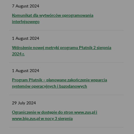
7
August
2024
Komunikat dla wytwórców oprogramowania
interfejsowego
1
August
2024
Wdrożenie nowej metryki programu Płatnik 2 sierpnia
2024 r.
1
August
2024
Program Płatnik – planowane zakończenie wsparcia
systemów operacyjnych i bazodanowych
29
July
2024
Ograniczenie w dostępie do stron www.zus.pl i
www.bip.zus.pl w nocy 3 sierpnia