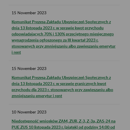
15
November
2023
Komunikat Prezesa Zakładu Ubezpieczeń Społecznych z
dnia 13 listopada 2023 r. w sprawie kwot przychodu
odpowiadających 70% i 130% przeciętnego miesięcznego
wynagrodzenia ogłoszonego za III kwartał 2023 r.
stosowanych przy zmniejszaniu albo zawieszaniu emerytur
i rent
15
November
2023
Komunikat Prezesa Zakładu Ubezpieczeń Społecznych z
dnia 13 listopada 2023 r. w sprawie granicznych kwot
przychodu dla 2023 r. stosowanych przy zawieszaniu albo
zmniejszaniu emerytur i rent
10
November
2023
Niedostępność wniosków ZAM, ZUR, Z-3, Z-3a, ZAS-24 na
PUE ZUS 10 listopada 2023 r. (piątek) od godziny 14:00 od