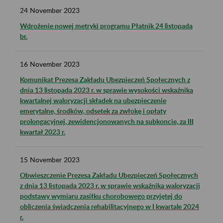
24
November
2023
Wdrożenie nowej metryki programu Płatnik 24 listopada
br.
16
November
2023
Komunikat Prezesa Zakładu Ubezpieczeń Społecznych z
dnia 13 listopada 2023 r. w sprawie wysokości wskaźnika
kwartalnej waloryzacji składek na ubezpieczenie
emerytalne, środków, odsetek za zwłokę i opłaty
prolongacyjnej, zewidencjonowanych na subkoncie, za III
kwartał 2023 r.
15
November
2023
Obwieszczenie Prezesa Zakładu Ubezpieczeń Społecznych
z dnia 13 listopada 2023 r. w sprawie wskaźnika waloryzacji
podstawy wymiaru zasiłku chorobowego przyjętej do
obliczenia świadczenia rehabilitacyjnego w I kwartale 2024
r.