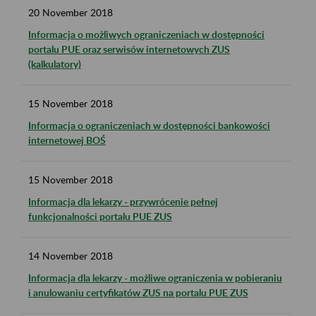
20
November
2018
Informacja o możliwych ograniczeniach w dostępności
portalu PUE oraz serwisów internetowych ZUS
(kalkulatory)
15
November
2018
Informacja o ograniczeniach w dostępności bankowości
internetowej BOŚ
15
November
2018
Informacja dla lekarzy - przywrócenie pełnej
funkcjonalności portalu PUE ZUS
14
November
2018
Informacja dla lekarzy - możliwe ograniczenia w pobieraniu
i anulowaniu certyfikatów ZUS na portalu PUE ZUS