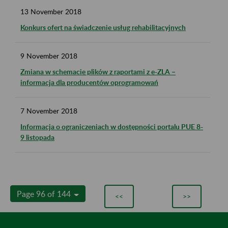
13
November
2018
Konkurs ofert na świadczenie usług rehabilitacyjnych
9
November
2018
Zmiana w schemacie plików z raportami z e-ZLA –
informacja dla producentów oprogramowań
7
November
2018
Informacja o ograniczeniach w dostępności portalu PUE 8-
9 listopada
Page 96 of 144
<<
>>