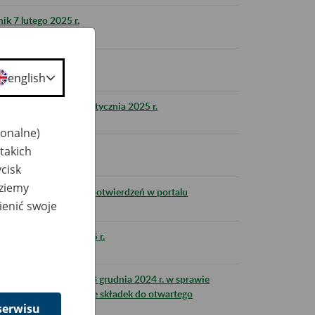
k 7 lutego 2025 r.
eZUS 1 lutego 2025 r.
english
wniosku OK-EKS 31 stycznia 2025 r.
jonalne)
k 31 stycznia 2025 r.
takich
cisk
dziemy
ielnego generowania potwierdzeń w portalu
ienić swoje
eZUS 15 stycznia 2025 r.
Społecznych z dnia 13 grudnia 2024 r. w sprawie
eprzekazania w terminie składek do otwartego
serwisu