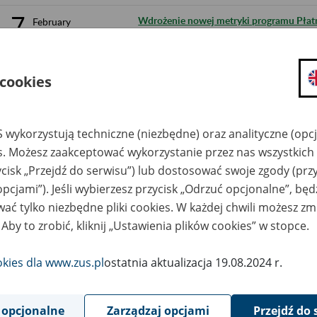
7
Wdrożenie nowej metryki programu Płatni
February
2025
30
Ograniczenie w dostępie do portalu PUE/
January
2025
 cookies
30
Ograniczenie w PUE/eZUS w dostępie do 
January
2025
 wykorzystują techniczne (niezbędne) oraz analityczne (opc
29
Wdrożenie nowej metryki programu Płatni
es. Możesz zaakceptować wykorzystanie przez nas wszystkich 
January
2025
ycisk „Przejdź do serwisu”) lub dostosować swoje zgody (przy
opcjami”). Jeśli wybierzesz przycisk „Odrzuć opcjonalne”, bę
16
Przywrócenie dostępności usługi samodz
January
2025
ać tylko niezbędne pliki cookies. W każdej chwili możesz zm
PUE/eZUS
 Aby to zrobić, kliknij „Ustawienia plików cookies” w stopce.
15
Ograniczenie w dostępie do portalu PUE/
January
2025
okies dla www.zus.pl
ostatnia aktualizacja 19.08.2024 r.
13
Komunikat Prezesa Zakładu Ubezpieczeń 
January
2025
wysokości odsetek należnych z tytułu ni
 opcjonalne
Zarządzaj opcjami
Przejdź do 
funduszu emerytalnego