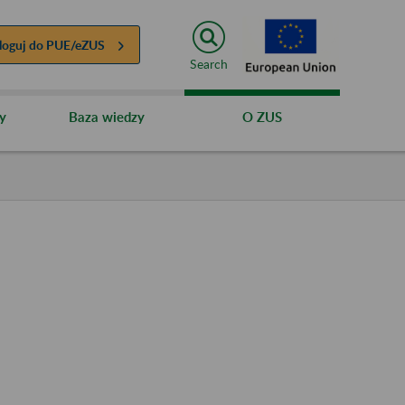
loguj do
PUE/eZUS
Search
y
Baza wiedzy
O ZUS