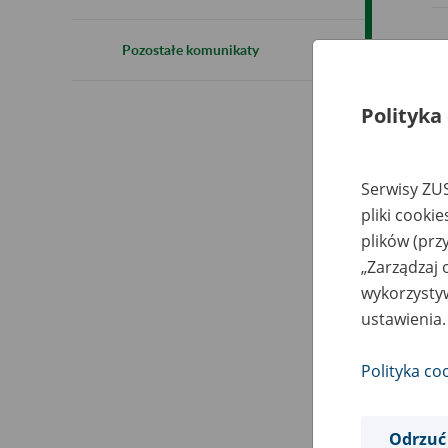
Pozostałe komunikaty
Polityka
Serwisy ZUS
pliki cooki
plików (prz
„Zarządzaj 
wykorzystyw
ustawienia.
Polityka co
Odrzuć