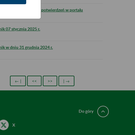
dzielnego generowania potwierdzeń w portalu
k 07 stycznia 2025 r.
ik w dniu 31 grudnia 2024 r.
← |
<<
>>
| →
Do góry
X