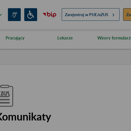
Zarejestruj w
PUE/eZUS
Za
Pracujący
Lekarze
Wzory formularz
Komunikaty