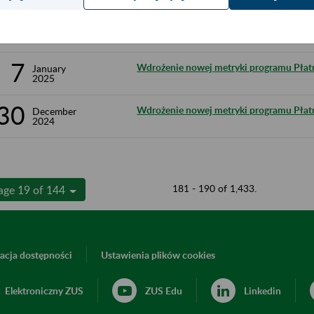
13
Ograniczenie w dostępie do usługi samo
January
2025
PUE/eZUS
7
Wdrożenie nowej metryki programu Płatni
January
2025
30
Wdrożenie nowej metryki programu Płatn
December
2024
181 - 190 of 1,433.
age 19 of 144
acja dostępności
Ustawienia plików cookies
Elektroniczny ZUS
ZUS Edu
Linkedin