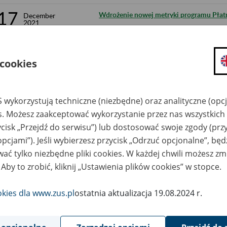
17
Wdrożenie nowej metryki programu Płatn
December
2021
15
Ograniczenie w dostępie do portalu PUE 
December
2021
 cookies
15
Zakończenie wsparcia przeglądarki Intern
December
2021
 wykorzystują techniczne (niezbędne) oraz analityczne (opc
9
Usunięcie z PUE ZUS wniosków roboczy
December
es. Możesz zaakceptować wykorzystanie przez nas wszystkich 
2021
ycisk „Przejdź do serwisu”) lub dostosować swoje zgody (przy
9
Ograniczenie w dostępie do portalu PUE 
opcjami”). Jeśli wybierzesz przycisk „Odrzuć opcjonalne”, bę
December
2021
ać tylko niezbędne pliki cookies. W każdej chwili możesz zm
 Aby to zrobić, kliknij „Ustawienia plików cookies” w stopce.
3
Możliwe ograniczenie w przesyłaniu Z-3, 
December
2021
okies dla www.zus.pl
ostatnia aktualizacja 19.08.2024 r.
30
Przerwa w działaniu Profilu Zaufanego
November
2021