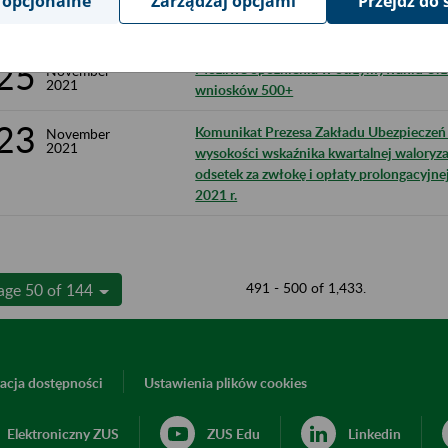
 opcjonalne
Zarządzaj opcjami
Przejdź do 
27
Ograniczenie w dostępie do portalu PUE 
November
2021
25
Możliwe opóźnienia w otrzymywaniu Ur
November
2021
wniosków 500+
23
Komunikat Prezesa Zakładu Ubezpieczeń S
November
2021
wysokości wskaźnika kwartalnej waloryza
odsetek za zwłokę i opłaty prolongacyjne
2021 r.
491 - 500 of 1,433.
age 50 of 144
acja dostępności
Ustawienia plików cookies
Elektroniczny ZUS
ZUS Edu
Linkedin