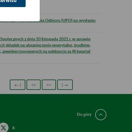
serwisu
ZUS 27 listopada
zędowego Poświadczenia Odbioru (UPO) po wysłaniu
połecznych z dnia 10 listopada 2021 r. w sprawie
cji składek na ubezpieczenie emerytalne, środków,
j, zewidencjonowanych na subkoncie za III kwartał
← |
<<
>>
| →
Do góry
X