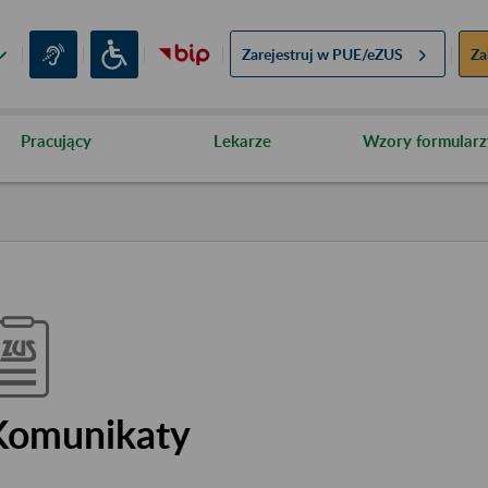
Zarejestruj w
PUE/eZUS
Za
Pracujący
Lekarze
Wzory formularz
Komunikaty