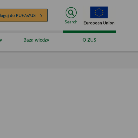
loguj do
PUE/eZUS
Search
y
Baza wiedzy
O ZUS