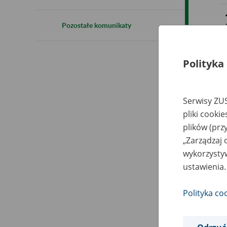
Pozostałe komunikaty
Polityka
Serwisy ZUS
pliki cooki
plików (prz
„Zarządzaj 
wykorzystyw
ustawienia.
Polityka co