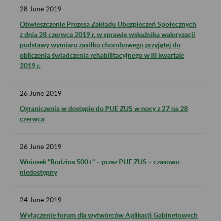
28
June
2019
Obwieszczenie Prezesa Zakładu Ubezpieczeń Społecznych
z dnia 28 czerwca 2019 r. w sprawie wskaźnika waloryzacji
podstawy wymiaru zasiłku chorobowego przyjętej do
obliczenia świadczenia rehabilitacyjnego w III kwartale
2019 r.
26
June
2019
Ograniczenia w dostępie do PUE ZUS w nocy z 27 na 28
czerwca
26
June
2019
Wniosek "Rodzina 500+" – przez PUE ZUS – czasowo
niedostępny
24
June
2019
Wyłączenie forum dla wytwórców Aplikacji Gabinetowych