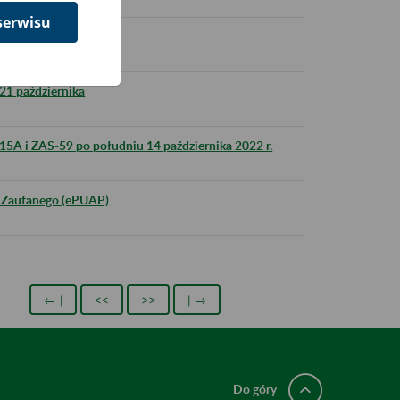
serwisu
ia interfejsowego
 21 października
15A i ZAS-59 po południu 14 października 2022 r.
u Zaufanego (ePUAP)
← |
<<
>>
| →
Do góry