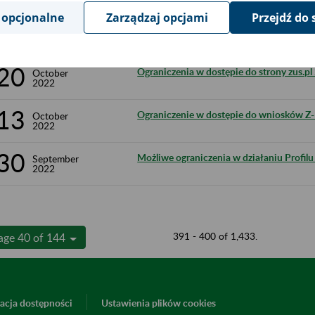
 opcjonalne
Zarządzaj opcjami
Przejdź do 
21
Komunikat dla wytwórców oprogramowan
October
2022
20
Ograniczenia w dostępie do strony zus.pl
October
2022
13
Ograniczenie w dostępie do wniosków Z-
October
2022
30
Możliwe ograniczenia w działaniu Profil
September
2022
391 - 400 of 1,433.
age 40 of 144
acja dostępności
Ustawienia plików cookies