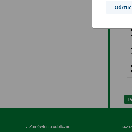
Odrzuć
P
Zamówienia publiczne
Deklar