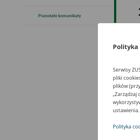
Pozostałe komunikaty
Polityka
Serwisy ZUS
pliki cooki
plików (prz
„Zarządzaj 
wykorzystyw
ustawienia.
Polityka co