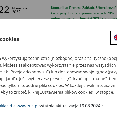
22
Komunikat Prezesa Zakładu Ubezpieczeń S
November
2022
kwot przychodu odpowiadających 70% i 
ogłoszonego za III kwartał 2022 r. stoso
rent
22
Obwieszczenie Prezesa Zakładu Ubezpiecz
November
 cookies
2022
sprawie wskaźnika waloryzacji podstawy 
świadczenia rehabilitacyjnego w I kwartal
18
Komunikat Prezesa Zakładu Ubezpieczeń S
November
 wykorzystują techniczne (niezbędne) oraz analityczne (opc
2022
granicznych kwot przychodu dla 2022 r. 
es. Możesz zaakceptować wykorzystanie przez nas wszystkich 
emerytur i rent
ycisk „Przejdź do serwisu”) lub dostosować swoje zgody (przy
3
opcjami”). Jeśli wybierzesz przycisk „Odrzuć opcjonalne”, bę
Komunikat Prezesa ZUS z dnia 28.10.2022
November
2022
chorobowe osób, które ubezpieczeniu c
ać tylko niezbędne pliki cookies. W każdej chwili możesz zm
 Aby to zrobić, kliknij „Ustawienia plików cookies” w stopce.
28
Ograniczenie w dostępie do portalu PUE 
October
2022
okies dla www.zus.pl
ostatnia aktualizacja 19.08.2024 r.
21
Ograniczenia w dostępności usług przy
October
2022
rozliczeniowych dla programu Płatnik