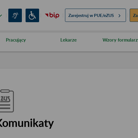
Zarejestruj w
PUE/eZUS
Za
Pracujący
Lekarze
Wzory formularz
Komunikaty