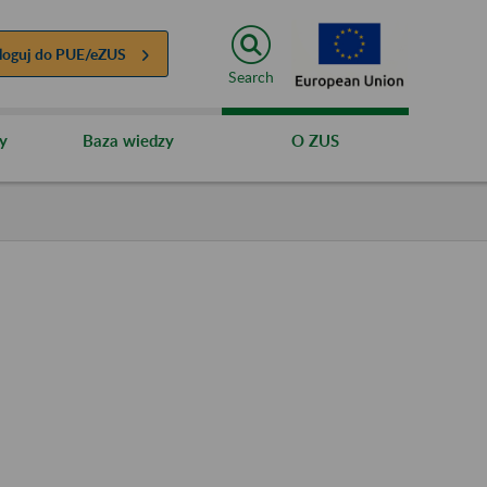
loguj do
PUE/eZUS
Search
y
Baza wiedzy
O ZUS