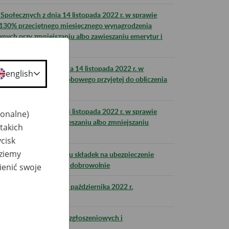
połecznych z dnia 14 listopada 2022 r. w sprawie
130% przeciętnego miesięcznego wynagrodzenia
wanych przy zmniejszaniu albo zawieszaniu emerytur i
eń Społecznych z dnia 14 listopada 2022 r. w
english
wymiaru zasiłku chorobowego przyjętej do obliczenia
e 2023 r.
połecznych z dnia 14 listopada 2022 r. w sprawie
jonalne)
stosowanych przy zawieszaniu albo zmniejszaniu
takich
cisk
dziemy
 r. - podstawa wymiaru składek na ubezpieczenie
horobowemu podlegają dobrowolnie
ienić swoje
ZUS w nocy z 28 na 29 października 2022 r.
jmowania dokumentów zgłoszeniowych i