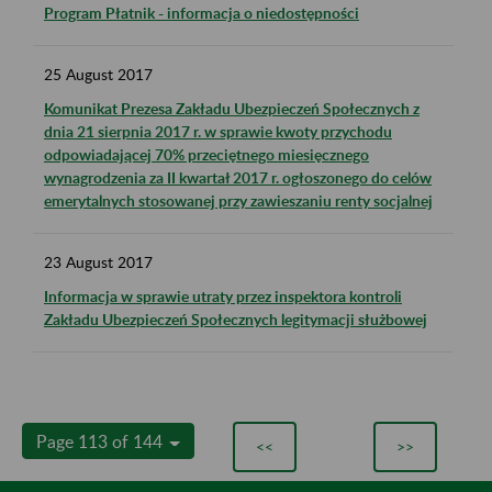
Program Płatnik - informacja o niedostępności
25
August
2017
Komunikat Prezesa Zakładu Ubezpieczeń Społecznych z
dnia 21 sierpnia 2017 r. w sprawie kwoty przychodu
odpowiadającej 70% przeciętnego miesięcznego
wynagrodzenia za II kwartał 2017 r. ogłoszonego do celów
emerytalnych stosowanej przy zawieszaniu renty socjalnej
23
August
2017
Informacja w sprawie utraty przez inspektora kontroli
Zakładu Ubezpieczeń Społecznych legitymacji służbowej
Page 113 of 144
<<
>>