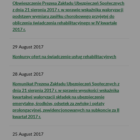
Obwieszczenie Prezesa Zakładu Ubezpieczeń Społecznych
z dnia 21 sierpnia 2017 r. w sprawie wskaźnika waloryzacji
podstawy wymiaru zasiłku chorobowego przyjętej do
obliczenia świadczenia rehabilitacyjnego w IV kwartale
2017 r.
29
August
2017
Konkursy ofert na świadczenie usług rehabilitacyjnych
28
August
2017
Komunikat Prezesa Zakładu Ubezpieczeń Społecznych z
dnia 21 sierpnia 2017 r. w sprawie wysokości wskaźnika
kwartalnej waloryzacji składek na ubezpieczenie
emerytalne, środków, odsetek za zwłokę i opłaty
prolongacyjnej, zewidencjonowanych na subkoncie za II
kwartał 2017 r.
25
August
2017