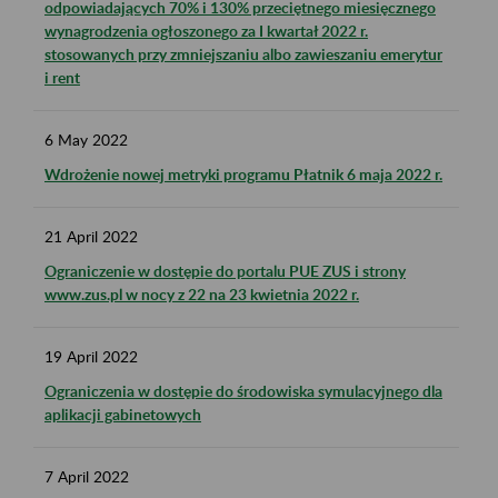
odpowiadających 70% i 130% przeciętnego miesięcznego
wynagrodzenia ogłoszonego za I kwartał 2022 r.
stosowanych przy zmniejszaniu albo zawieszaniu emerytur
i rent
6
May
2022
Wdrożenie nowej metryki programu Płatnik 6 maja 2022 r.
21
April
2022
Ograniczenie w dostępie do portalu PUE ZUS i strony
www.zus.pl w nocy z 22 na 23 kwietnia 2022 r.
19
April
2022
Ograniczenia w dostępie do środowiska symulacyjnego dla
aplikacji gabinetowych
7
April
2022