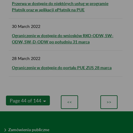
Przerwa w dostępie do niektórych usług w programie
Płatnik oraz w aplikacji ePłatnik na PUE
30
March
2022
Ograniczenie w dostępie do wniosków RKO-ODW, SW-
ODW, SW-D-ODW po południu 31 marca
28
March
2022
Ograniczenie w dostępie do portalu PUE ZUS 28 marca
Page 44 of 144
<<
>>
Zamówienia publiczne