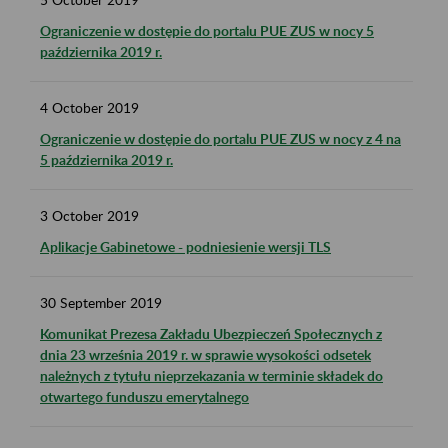
Ograniczenie w dostępie do portalu PUE ZUS w nocy 5
października 2019 r.
4
October
2019
Ograniczenie w dostępie do portalu PUE ZUS w nocy z 4 na
5 października 2019 r.
3
October
2019
Aplikacje Gabinetowe - podniesienie wersji TLS
30
September
2019
Komunikat Prezesa Zakładu Ubezpieczeń Społecznych z
dnia 23 września 2019 r. w sprawie wysokości odsetek
należnych z tytułu nieprzekazania w terminie składek do
otwartego funduszu emerytalnego