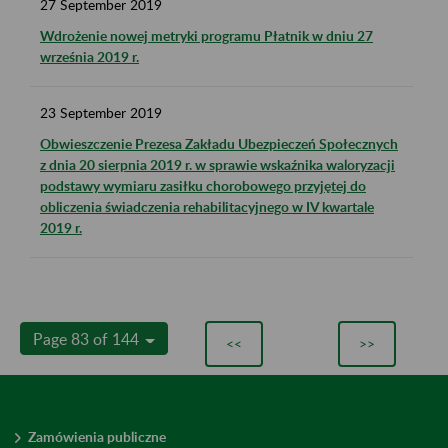
27
September
2019
Wdrożenie nowej metryki programu Płatnik w dniu 27
września 2019 r.
23
September
2019
Obwieszczenie Prezesa Zakładu Ubezpieczeń Społecznych
z dnia 20 sierpnia 2019 r. w sprawie wskaźnika waloryzacji
podstawy wymiaru zasiłku chorobowego przyjętej do
obliczenia świadczenia rehabilitacyjnego w IV kwartale
2019 r.
Page 83 of 144
<<
>>
Zamówienia publiczne