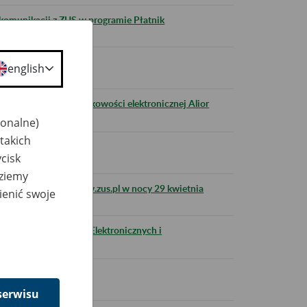
 komunikacji z ZUS w programie Płatnik
gramie Płatnik
english
a pośrednictwem bankowości elektronicznej Alior
jonalne)
takich
ocy z 6 na 7 maja
cisk
dziemy
ony internetowej www.zus.pl w nocy 29 kwietnia
ienić swoje
talu Platformy Usług Elektronicznych i
ja 2019 r.
serwisu