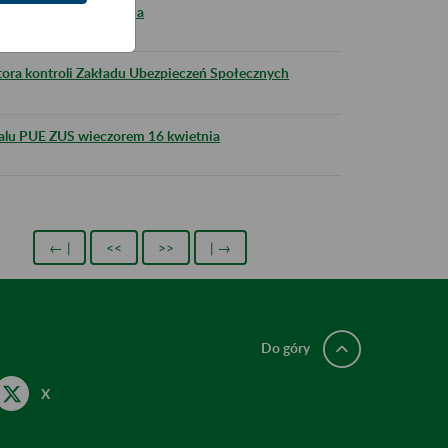
ocy z 24 na 25 kwietnia
ktora kontroli Zakładu Ubezpieczeń Społecznych
talu PUE ZUS wieczorem 16 kwietnia
← |
<<
>>
| →
Do góry
X