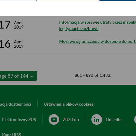
23
Ograniczenia w dostępie do PUE ZUS w n
April
2019
17
Informacja w sprawie utraty przez inspe
April
2019
legitymacji służbowej
16
Możliwe ograniczenia w dostępie do por
April
2019
881 - 890 of 1,433.
age 89 of 144
acja dostępności
Ustawienia plików cookies
Elektroniczny ZUS
ZUS Edu
Linkedin
Kanał RSS