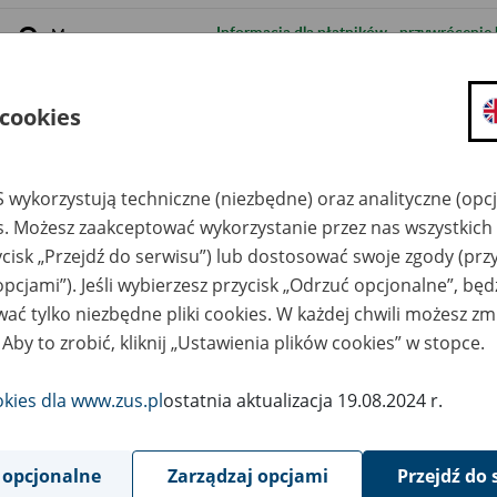
8
Informacja dla płatników - przywrócenie
May
2019
8
Ograniczenia w komunikacji z ZUS w pro
May
 cookies
2019
2
Brak możliwości logowania do PUE ZUS z
May
2019
Banku
 wykorzystują techniczne (niezbędne) oraz analityczne (opc
es. Możesz zaakceptować wykorzystanie przez nas wszystkich 
30
Ograniczenia w dostępie do PUE ZUS w n
April
ycisk „Przejdź do serwisu”) lub dostosować swoje zgody (przy
2019
opcjami”). Jeśli wybierzesz przycisk „Odrzuć opcjonalne”, bę
29
Chwilowe ograniczenia w dostępie do str
April
ać tylko niezbędne pliki cookies. W każdej chwili możesz zm
2019
 Aby to zrobić, kliknij „Ustawienia plików cookies” w stopce.
26
Chwilowe ograniczenia w dostępie do por
April
2019
poszczególnych jego funkcji 26 kwietnia
okies dla www.zus.pl
ostatnia aktualizacja 19.08.2024 r.
26
Informacja o działaniu infolinii ZUS 2 ma
April
2019
 opcjonalne
Zarządzaj opcjami
Przejdź do 