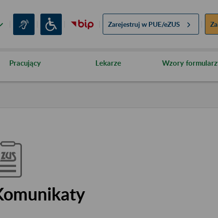
Zarejestruj w
PUE/eZUS
Za
Pracujący
Lekarze
Wzory formularz
Komunikaty