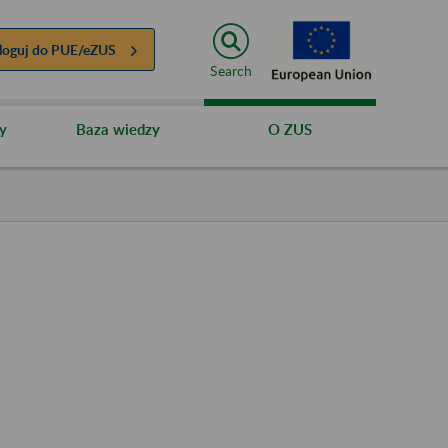
loguj do
PUE/eZUS
Search
y
Baza wiedzy
O ZUS