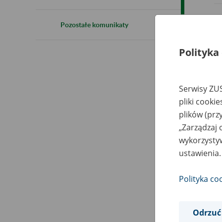
Pozostałe komunikaty
Polityka
Serwisy ZUS
pliki cooki
plików (prz
„Zarządzaj 
wykorzystyw
ustawienia.
Polityka co
Odrzuć