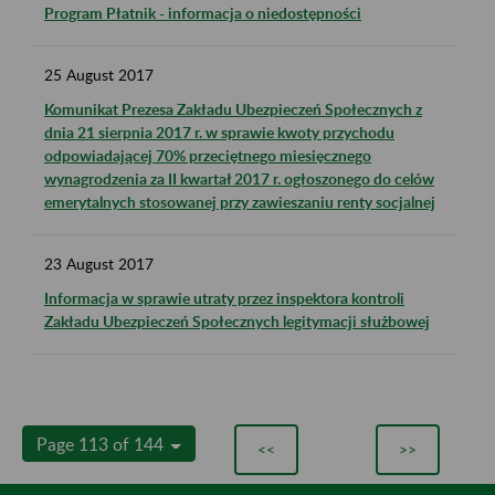
Program Płatnik - informacja o niedostępności
25
August
2017
Komunikat Prezesa Zakładu Ubezpieczeń Społecznych z
dnia 21 sierpnia 2017 r. w sprawie kwoty przychodu
odpowiadającej 70% przeciętnego miesięcznego
wynagrodzenia za II kwartał 2017 r. ogłoszonego do celów
emerytalnych stosowanej przy zawieszaniu renty socjalnej
23
August
2017
Informacja w sprawie utraty przez inspektora kontroli
Zakładu Ubezpieczeń Społecznych legitymacji służbowej
Page 113 of 144
<<
>>