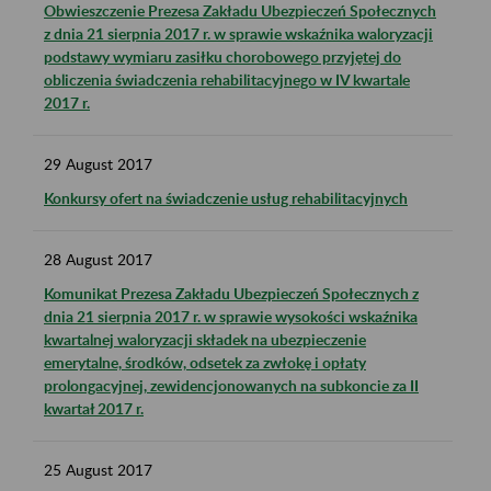
Obwieszczenie Prezesa Zakładu Ubezpieczeń Społecznych
z dnia 21 sierpnia 2017 r. w sprawie wskaźnika waloryzacji
podstawy wymiaru zasiłku chorobowego przyjętej do
obliczenia świadczenia rehabilitacyjnego w IV kwartale
2017 r.
29
August
2017
Konkursy ofert na świadczenie usług rehabilitacyjnych
28
August
2017
Komunikat Prezesa Zakładu Ubezpieczeń Społecznych z
dnia 21 sierpnia 2017 r. w sprawie wysokości wskaźnika
kwartalnej waloryzacji składek na ubezpieczenie
emerytalne, środków, odsetek za zwłokę i opłaty
prolongacyjnej, zewidencjonowanych na subkoncie za II
kwartał 2017 r.
25
August
2017