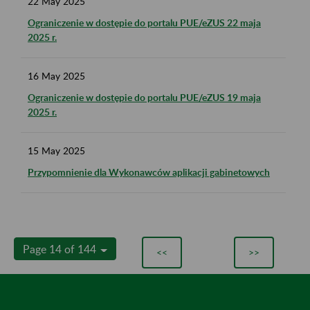
22
May
2025
Ograniczenie w dostępie do portalu PUE/eZUS 22 maja
2025 r.
16
May
2025
Ograniczenie w dostępie do portalu PUE/eZUS 19 maja
2025 r.
15
May
2025
Przypomnienie dla Wykonawców aplikacji gabinetowych
Page 14 of 144
<<
>>