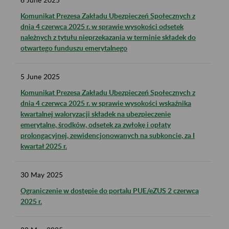
Komunikat Prezesa Zakładu Ubezpieczeń Społecznych z
dnia 4 czerwca 2025 r. w sprawie wysokości odsetek
należnych z tytułu nieprzekazania w terminie składek do
otwartego funduszu emerytalnego
5
June
2025
Komunikat Prezesa Zakładu Ubezpieczeń Społecznych z
dnia 4 czerwca 2025 r. w sprawie wysokości wskaźnika
kwartalnej waloryzacji składek na ubezpieczenie
emerytalne, środków, odsetek za zwłokę i opłaty
prolongacyjnej, zewidencjonowanych na subkoncie, za I
kwartał 2025 r.
30
May
2025
Ograniczenie w dostępie do portalu PUE/eZUS 2 czerwca
2025 r.