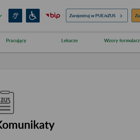
Zarejestruj w
PUE/eZUS
Za
Pracujący
Lekarze
Wzory formularz
Komunikaty