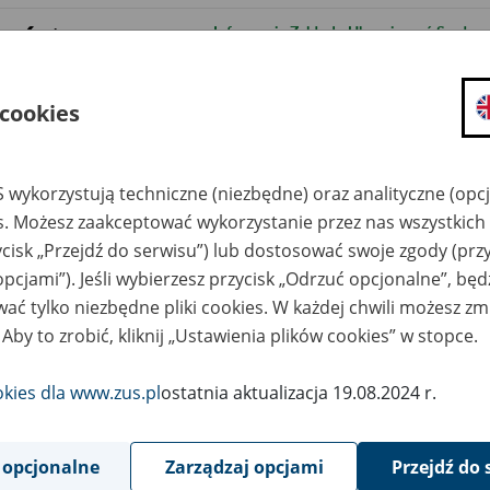
6
Informacja Zakładu Ubezpieczeń Społecznyc
August
2018
zagubieniu i zaginięciu druków zaświadcz
3
Program Płatnik – informacja o ogranicz
August
 cookies
2018
3
Profil Zaufany ePUAP
August
2018
 wykorzystują techniczne (niezbędne) oraz analityczne (opc
es. Możesz zaakceptować wykorzystanie przez nas wszystkich 
2
Informacja o ograniczeniach w dostępności
August
ycisk „Przejdź do serwisu”) lub dostosować swoje zgody (przy
2018
opcjami”). Jeśli wybierzesz przycisk „Odrzuć opcjonalne”, bę
2
Informacja o ograniczeniach w dostępnośc
August
ać tylko niezbędne pliki cookies. W każdej chwili możesz zm
2018
 Aby to zrobić, kliknij „Ustawienia plików cookies” w stopce.
20
Informacja o ograniczeniach w dostępnośc
July
2018
okies dla www.zus.pl
ostatnia aktualizacja 19.08.2024 r.
19
Informacja o ograniczeniach w dostępnoś
July
2018
 opcjonalne
Zarządzaj opcjami
Przejdź do 