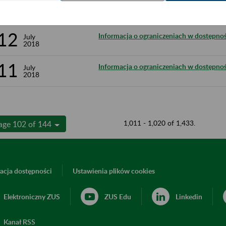
16
Przerwa w działaniu Profilu Zaufanego 
July
2018
12
Informacja o ograniczeniach w dostępnoś
July
2018
11
Informacja o ograniczeniach w dostępnoś
July
2018
1,011 - 1,020 of 1,433.
age 102 of 144
acja dostępności
Ustawienia plików cookies
Elektroniczny ZUS
ZUS Edu
Linkedin
Kanał RSS