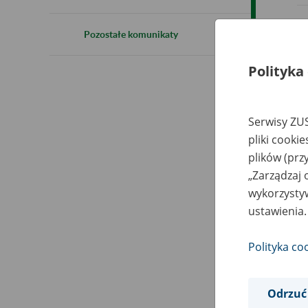
Pozostałe komunikaty
Polityka
Serwisy ZUS
pliki cooki
plików (prz
„Zarządzaj 
wykorzystyw
ustawienia.
Polityka co
Odrzuć