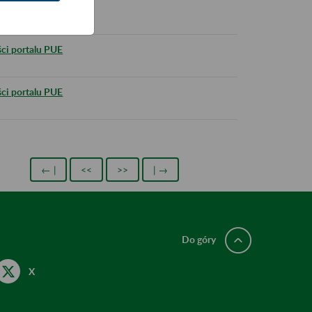
ePUAP
ci portalu PUE
ci portalu PUE
← |
<<
>>
| →
Do góry
X