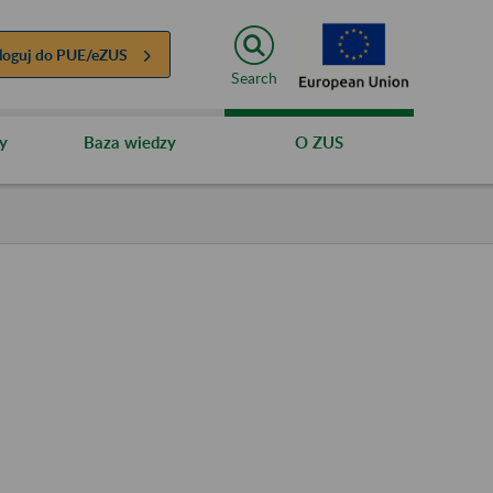
loguj do
PUE/eZUS
Search
y
Baza wiedzy
O ZUS