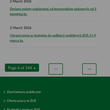
2
March
2026
Zmiana opłaty pobieranej od komorników sądowych od 1
kwietnia br.
2
March
2026
Ograniczenia w dostępie do aplikacji mobilnych ZUS 3 i 4
marca br.
Page 6 of 144
<<
>>
Zamówienia publiczne
Oferty pracy w ZUS
Praktyki i staże w ZUS