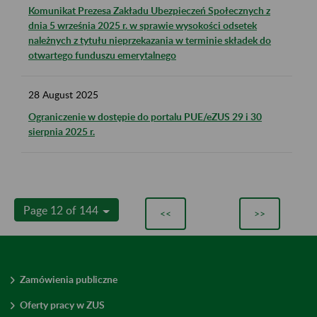
Komunikat Prezesa Zakładu Ubezpieczeń Społecznych z
dnia 5 września 2025 r. w sprawie wysokości odsetek
należnych z tytułu nieprzekazania w terminie składek do
otwartego funduszu emerytalnego
28
August
2025
Ograniczenie w dostępie do portalu PUE/eZUS 29 i 30
sierpnia 2025 r.
Page 12 of 144
<<
>>
Zamówienia publiczne
Oferty pracy w ZUS