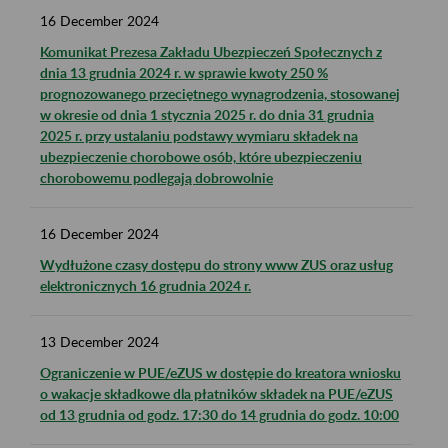
16
December
2024
Komunikat Prezesa Zakładu Ubezpieczeń Społecznych z
dnia 13 grudnia 2024 r. w sprawie kwoty 250 %
prognozowanego przeciętnego wynagrodzenia, stosowanej
w okresie od dnia 1 stycznia 2025 r. do dnia 31 grudnia
2025 r. przy ustalaniu podstawy wymiaru składek na
ubezpieczenie chorobowe osób, które ubezpieczeniu
chorobowemu podlegają dobrowolnie
16
December
2024
Wydłużone czasy dostępu do strony www ZUS oraz usług
elektronicznych 16 grudnia 2024 r.
13
December
2024
Ograniczenie w PUE/eZUS w dostępie do kreatora wniosku
o wakacje składkowe dla płatników składek na PUE/eZUS
od 13 grudnia od godz. 17:30 do 14 grudnia do godz. 10:00