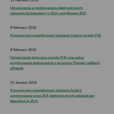
Ograniczenia w podpisywaniu elektronicznych
zaświadczeń lekarskich (e-ZLA) certyfikatem ZUS
8
February
2018
Przywrócenie prawidłowego działania funkcji portalu PUE
8
February
2018
Ograniczenia dotyczące portalu PUE oraz usług
przyjmowania dokumentów z programu Płatnik i aplikacji
ePłatnik
31
January
2018
Przywrócenie prawidłowego działania funkcji
przyjmowania przez ZUS elektronicznych zaświadczeń
lekarskich (e-ZLA)