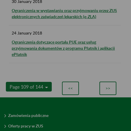
30
January
2018
Ograniczenia w wystawianiu oraz przyjmowaniu przez ZUS
elektronicznych zaświadczeń lekarskich (e-ZLA)
24
January
2018
Ograniczenia dotyczące portalu PUE oraz usług
przyjmowania dokumentów z programu Płatnik i aplikacji
ePłatnik
Page 109 of 144
<<
>>
Zamówienia publiczne
Oferty pracy w ZUS