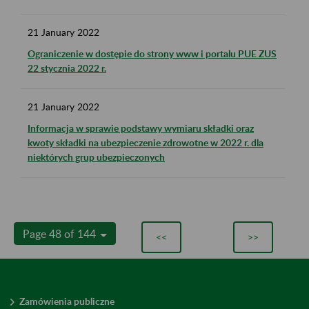
21
January
2022
Ograniczenie w dostępie do strony www i portalu PUE ZUS
22 stycznia 2022 r.
21
January
2022
Informacja w sprawie podstawy wymiaru składki oraz
kwoty składki na ubezpieczenie zdrowotne w 2022 r. dla
niektórych grup ubezpieczonych
Page 48 of 144
<<
>>
Zamówienia publiczne