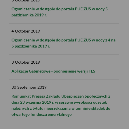
Ograniczenie w dostępie do portalu PUE ZUS w nocy 5
października 2019 r.
4
October
2019
Ograniczenie w dostępie do portalu PUE ZUS w nocy z 4 na
5 października 2019 r.
3
October
2019
Aplikacje Gabinetowe - podniesienie wersji TLS
30
September
2019
Komunikat Prezesa Zakładu Ubezpieczeń Społecznych z
dnia 23 września 2019 r. w sprawie wysokości odsetek
należnych z tytułu nieprzekazania w terminie składek do
otwartego funduszu emerytalnego