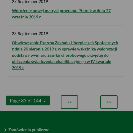
27
September
2019
Wdrożenie nowej metryki programu Płatnik w dniu 27
września 2019 r.
23
September
2019
Obwieszczenie Prezesa Zakładu Ubezpieczeń Społecznych
z dnia 20 sierpnia 2019 r. w sprawie wskaźnika waloryzacji
podstawy wymiaru zasiłku chorobowego przyjętej do
obliczenia świadczenia rehabilitacyjnego w IV kwartale
2019 r.
Page 83 of 144
<<
>>
Zamówienia publiczne