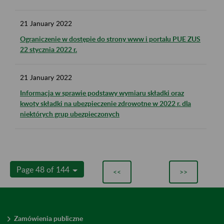
21
January
2022
Ograniczenie w dostępie do strony www i portalu PUE ZUS
22 stycznia 2022 r.
21
January
2022
Informacja w sprawie podstawy wymiaru składki oraz
kwoty składki na ubezpieczenie zdrowotne w 2022 r. dla
niektórych grup ubezpieczonych
Page 48 of 144
<<
>>
Zamówienia publiczne