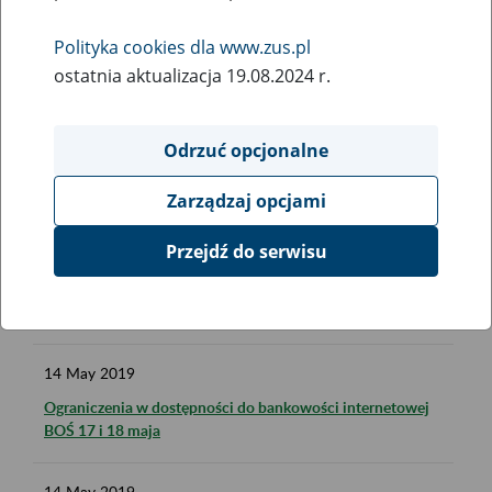
21
May
2019
Polityka cookies dla www.zus.pl
Możliwe utrudnienia w podpisywaniu wniosków na PUE z
ostatnia aktualizacja 19.08.2024 r.
wykorzystaniem profilu zaufanego
21
May
2019
Odrzuć opcjonalne
Ograniczenia w dostępie do PUE ZUS i strony zus.pl w nocy
21 maja
Zarządzaj opcjami
Przejdź do serwisu
17
May
2019
Ograniczenia w dostępie do PUE ZUS i strony zus.pl w nocy
z 18 na 19 maja
14
May
2019
Ograniczenia w dostępności do bankowości internetowej
BOŚ 17 i 18 maja
14
May
2019