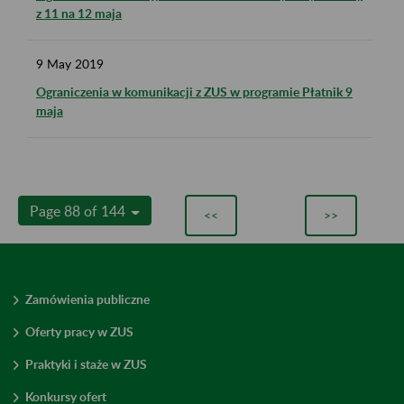
z 11 na 12 maja
9
May
2019
Ograniczenia w komunikacji z ZUS w programie Płatnik 9
maja
Page 88 of 144
<<
>>
Zamówienia publiczne
Oferty pracy w ZUS
Praktyki i staże w ZUS
Konkursy ofert