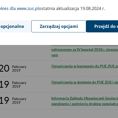
20
Komunikat Prezesa Zakładu Ubezpieczeń S
February
okies dla www.zus.pl
ostatnia aktualizacja 19.08.2024 r.
2019
miesięcznej kwoty przeciętnej emerytury,
niezdolności do pracy, miesięcznej kwoty
Zakład Ubezpieczeń Społecznych z Fund
 opcjonalne
Zarządzaj opcjami
Przejdź do 
tajne nauczanie, dodatku kombatanckiego
20
Komunikat Prezesa Zakładu Ubezpieczeń S
February
2019
przychodu odpowiadających 70% i 130% 
ogłoszonego za IV kwartał 2018 r. stosow
rent
20
Ograniczenia w logowaniu do PUE ZUS za
February
2019
19
Ograniczenia w dostępie do PUE ZUS i str
February
2019
19
Informacja Zakładu Ubezpieczeń Społeczny
February
2019
zagubieniu i zaginięciu druków zaświadcz