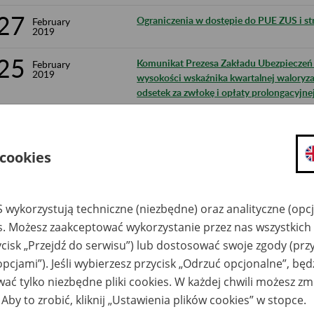
27
Ograniczenia w dostępie do PUE ZUS i str
February
2019
25
Komunikat Prezesa Zakładu Ubezpieczeń S
February
2019
wysokości wskaźnika kwartalnej waloryza
odsetek za zwłokę i opłaty prolongacyjn
2018 r.
25
Obwieszczenie Prezesa Zakładu Ubezpiecz
February
2019
wskaźnika waloryzacji podstawy wymiaru 
 cookies
świadczenia rehabilitacyjnego w II kwarta
20
Komunikat Prezesa Zakładu Ubezpieczeń S
February
2019
 wykorzystują techniczne (niezbędne) oraz analityczne (opc
dopuszczalnej kwoty przychodu, graniczn
przychodu i rocznej granicznej kwoty pr
es. Możesz zaakceptować wykorzystanie przez nas wszystkich 
zawieszaniu świadczeń przedemerytalnyc
ycisk „Przejdź do serwisu”) lub dostosować swoje zgody (przy
opcjami”). Jeśli wybierzesz przycisk „Odrzuć opcjonalne”, bę
20
Komunikat Prezesa Zakładu Ubezpieczeń S
February
2019
ać tylko niezbędne pliki cookies. W każdej chwili możesz zm
przychodu odpowiadającej 70% przeciętn
r. ogłoszonego do celów emerytalnych sto
 Aby to zrobić, kliknij „Ustawienia plików cookies” w stopce.