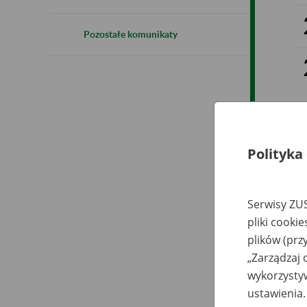
Pozostałe komunikaty
Polityka
Serwisy ZUS
pliki cooki
plików (prz
„Zarządzaj 
wykorzystyw
ustawienia.