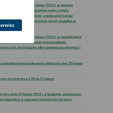
połecznych z dnia 18 lutego 2019 r. w sprawie
 miesięcznej kwoty przeciętnej renty z tytułu
 przeciętnej renty rodzinnej, wypłacanych przez
uszu Ubezpieczeń Społecznych, kwoty dodatku za
serwisu
, dodatku...
połecznych z dnia 18 lutego 2019 r. w sprawie kwot
przeciętnego miesięcznego wynagrodzenia
anych przy zmniejszaniu albo zawieszaniu emerytur i
 pośrednictwem bankowości elektronicznej 20 lutego
ony zus.pl w nocy z 20 na 21 lutego
ch z dnia 19 lutego 2019 r. o kradzieży, zniszczeniu,
eń lekarskich o czasowej niezdolności do pracy