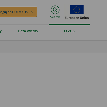
loguj do
PUE/eZUS
Search
y
Baza wiedzy
O ZUS