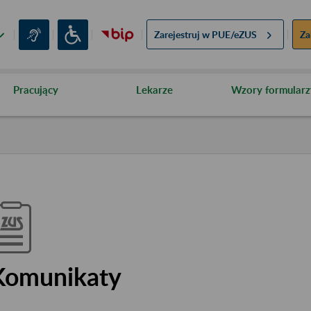
Zarejestruj w
PUE/eZUS
Za
Pracujący
Lekarze
Wzory formularz
Komunikaty