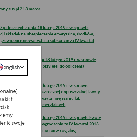
ony zus.pl 2 i 3 marca
połecznych z dnia 18 lutego 2019 r. w sprawie
cji składek na ubezpieczenie emerytalne, środków,
ej, zewidencjonowanych na subkoncie za IV kwartał
eń Społecznych z dnia 18 lutego 2019 r. w sprawie
zasiłku chorobowego przyjętej do obliczenia
english
le 2019 r.
połecznych z dnia 18 lutego 2019 r. w sprawie
jonalne)
ej kwoty przychodu oraz rocznej dopuszczalnej kwoty
zychodu, stosowanych przy zmniejszaniu lub
takich
h oraz zasiłków przedemerytalnych
cisk
dziemy
połecznych z dnia 18 lutego 2019 r. w sprawie kwoty
ienić swoje
ego miesięcznego wynagrodzenia za IV kwartał 2018
sowanej przy zawieszaniu renty socjalnej