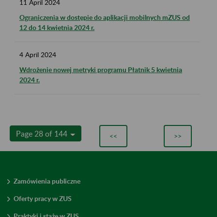
11
April
2024
Ograniczenia w dostępie do aplikacji mobilnych mZUS od
12 do 14 kwietnia 2024 r.
4
April
2024
Wdrożenie nowej metryki programu Płatnik 5 kwietnia
2024 r.
Page 28 of 144
<<
>>
Zamówienia publiczne
Oferty pracy w ZUS
Praktyki i staże w ZUS