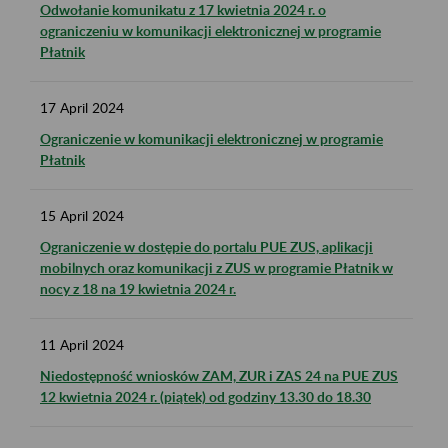
Odwołanie komunikatu z 17 kwietnia 2024 r. o
ograniczeniu w komunikacji elektronicznej w programie
Płatnik
17
April
2024
Ograniczenie w komunikacji elektronicznej w programie
Płatnik
15
April
2024
Ograniczenie w dostępie do portalu PUE ZUS, aplikacji
mobilnych oraz komunikacji z ZUS w programie Płatnik w
nocy z 18 na 19 kwietnia 2024 r.
11
April
2024
Niedostępność wniosków ZAM, ZUR i ZAS 24 na PUE ZUS
12 kwietnia 2024 r. (piątek) od godziny 13.30 do 18.30