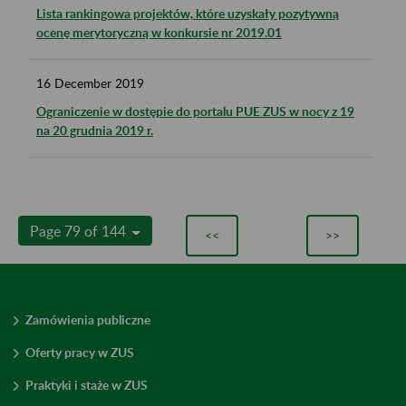
Lista rankingowa projektów, które uzyskały pozytywną
ocenę merytoryczną w konkursie nr 2019.01
16
December
2019
Ograniczenie w dostępie do portalu PUE ZUS w nocy z 19
na 20 grudnia 2019 r.
Page 79 of 144
<<
>>
Zamówienia publiczne
Oferty pracy w ZUS
Praktyki i staże w ZUS