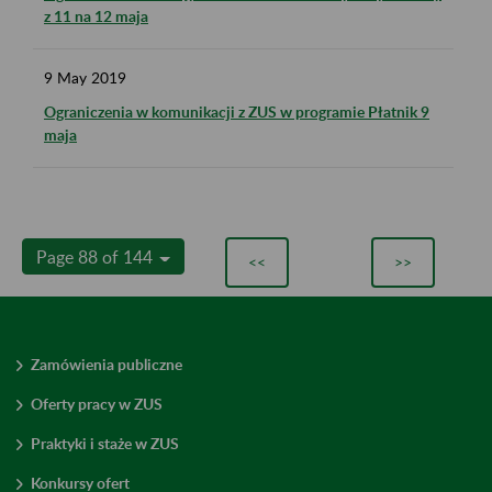
z 11 na 12 maja
9
May
2019
Ograniczenia w komunikacji z ZUS w programie Płatnik 9
maja
Page 88 of 144
<<
>>
Zamówienia publiczne
Oferty pracy w ZUS
Praktyki i staże w ZUS
Konkursy ofert