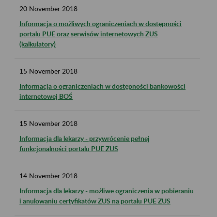
20
November
2018
Informacja o możliwych ograniczeniach w dostępności
portalu PUE oraz serwisów internetowych ZUS
(kalkulatory)
15
November
2018
Informacja o ograniczeniach w dostępności bankowości
internetowej BOŚ
15
November
2018
Informacja dla lekarzy - przywrócenie pełnej
funkcjonalności portalu PUE ZUS
14
November
2018
Informacja dla lekarzy - możliwe ograniczenia w pobieraniu
i anulowaniu certyfikatów ZUS na portalu PUE ZUS