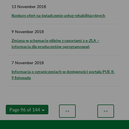
13
November
2018
Konkurs ofert na świadczenie usług rehabilitacyjnych
9
November
2018
Zmiana w schemacie plików z raportami z e-ZLA –
informacja dla producentów oprogramowań
7
November
2018
Informacja o ograniczeniach w dostępności portalu PUE 8-
9 listopada
Page 96 of 144
<<
>>