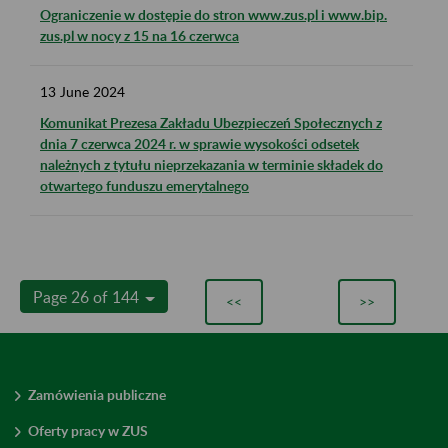
Ograniczenie w dostępie do stron www.zus.pl i www.bip.
zus.pl w nocy z 15 na 16 czerwca
13
June
2024
Komunikat Prezesa Zakładu Ubezpieczeń Społecznych z
dnia 7 czerwca 2024 r. w sprawie wysokości odsetek
należnych z tytułu nieprzekazania w terminie składek do
otwartego funduszu emerytalnego
Page 26 of 144
<<
>>
Zamówienia publiczne
Oferty pracy w ZUS