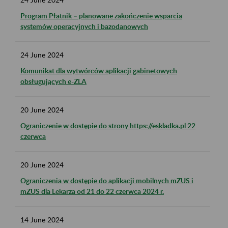
Program Płatnik – planowane zakończenie wsparcia
systemów operacyjnych i bazodanowych
24
June
2024
Komunikat dla wytwórców aplikacji gabinetowych
obsługujących e-ZLA
20
June
2024
Ograniczenie w dostępie do strony https://eskladka.pl 22
czerwca
20
June
2024
Ograniczenia w dostępie do aplikacji mobilnych mZUS i
mZUS dla Lekarza od 21 do 22 czerwca 2024 r.
14
June
2024