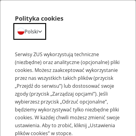
Polityka cookies
Polski
Menu
Szukaj
Serwisy ZUS wykorzystują techniczne
(niezbędne) oraz analityczne (opcjonalne) pliki
cookies. Możesz zaakceptować wykorzystanie
Aktualności
przez nas wszystkich takich plików (przycisk
„Przejdź do serwisu”) lub dostosować swoje
zgody (przycisk „Zarządzaj opcjami”). Jeśli
wybierzesz przycisk „Odrzuć opcjonalne”,
będziemy wykorzystywać tylko niezbędne pliki
Inne
cookies. W każdej chwili możesz zmienić swoje
ustawienia. Aby to zrobić, kliknij „Ustawienia
1
lipca
2022
plików cookies” w stopce.