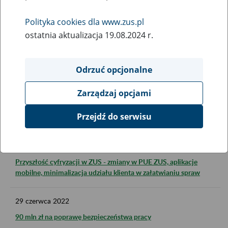
Od 1 lipca 2022 r. do wniosków o świadczenia postojowe należy
dołączyć informacje dotyczące pomocy de minimis
Polityka cookies dla www.zus.pl
ostatnia aktualizacja 19.08.2024 r.
30
czerwca
2022
Niższe podatki także dla emerytów i rencistów
Odrzuć opcjonalne
30
czerwca
2022
Zarządzaj opcjami
Od 1 lipca można składać wnioski o świadczenie 300+ z
Przejdź do serwisu
programu Dobry Start
29
czerwca
2022
Przyszłość cyfryzacji w ZUS - zmiany w PUE ZUS, aplikacje
mobilne, minimalizacja udziału klienta w załatwianiu spraw
29
czerwca
2022
90 mln zł na poprawę bezpieczeństwa pracy