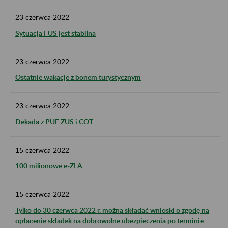
23
czerwca
2022
Sytuacja FUS jest stabilna
23
czerwca
2022
Ostatnie wakacje z bonem turystycznym
23
czerwca
2022
Dekada z PUE ZUS i COT
15
czerwca
2022
100 milionowe e-ZLA
15
czerwca
2022
Tylko do 30 czerwca 2022 r. można składać wnioski o zgodę na
opłacenie składek na dobrowolne ubezpieczenia po terminie