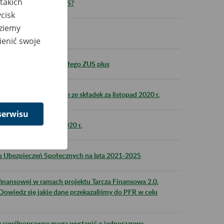
takich
ie można otrzymać z ZUS?
cisk
dziemy
20 rok
ienić swoje
 od początku roku z małego ZUS plus
e wniosku o zwolnienie ze składek za listopad 2020 r.
serwisu
a lipiec – wrzesień 2020 r.
Ubezpieczeń Społecznych na lata 2021-2025
finansowej w ramach projektu Tarcza Finansowa 2.0.
Dowiedz się jakie dane przekazaliśmy do PFR w celu
 cywilnoprawne mogą wystąpić o jednorazowe