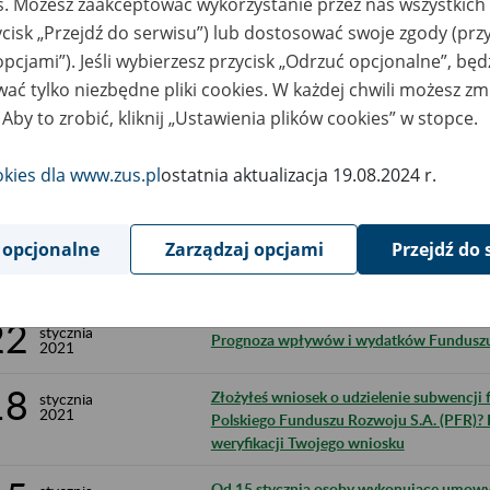
29
es. Możesz zaakceptować wykorzystanie przez nas wszystkich 
Tarcza antykryzysowa 7.0 – jakie wsparc
2021
ycisk „Przejdź do serwisu”) lub dostosować swoje zgody (przy
28
opcjami”). Jeśli wybierzesz przycisk „Odrzuć opcjonalne”, bę
stycznia
Do 1 lutego trzeba złożyć ZUS IWA za 20
2021
ać tylko niezbędne pliki cookies. W każdej chwili możesz zm
 Aby to zrobić, kliknij „Ustawienia plików cookies” w stopce.
28
stycznia
Ponad 314 tys. płatników chce korzystać
2021
okies dla www.zus.pl
ostatnia aktualizacja 19.08.2024 r.
28
stycznia
31 stycznia 2021 r. mija termin na złożeni
2021
 opcjonalne
Zarządzaj opcjami
Przejdź do 
26
stycznia
Wnioski o zwolnienie z opłacania składek z
2021
22
stycznia
Prognoza wpływów i wydatków Funduszu 
2021
18
Złożyłeś wniosek o udzielenie subwencji 
stycznia
2021
Polskiego Funduszu Rozwoju S.A. (PFR)? 
weryfikacji Twojego wniosku
Od 15 stycznia osoby wykonujące umowy