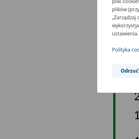
pliki cooki
plików (prz
„Zarządzaj 
wykorzystyw
ustawienia.
Polityka co
Odrzuć