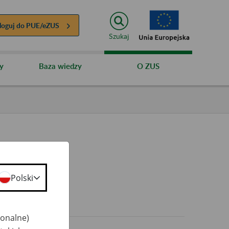
loguj do
PUE/eZUS
Szukaj
y
Baza wiedzy
O ZUS
Polski
jonalne)