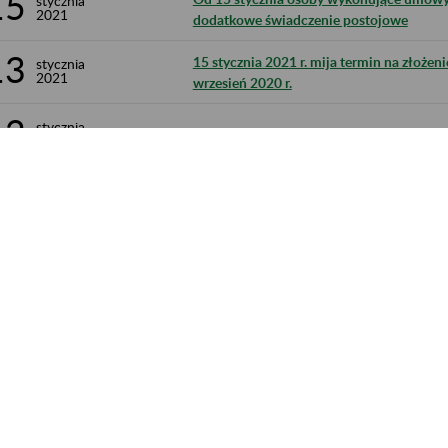
15
stycznia
2021
dodatkowe świadczenie postojowe
13
15 stycznia 2021 r. mija termin na złożenie
stycznia
2021
wrzesień 2020 r.
12
stycznia
Prawie 50 mln zł z Tarczy 6.0. już na kon
2021
831 - 840 z 1 396.
trona 84 z 140
acja dostępności
Ustawienia plików cookies
Elektroniczny ZUS
ZUS Edu
Linkedin
Kanał RSS