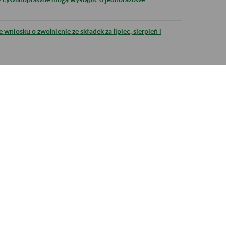
 wniosku o zwolnienie ze składek za lipiec, sierpień i
tach przedsiębiorców
← |
<<
>>
| →
Do góry
X