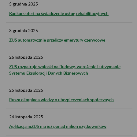
5
grudnia
2025
Konkurs ofert na świadczenie usług rehabilitacyjnych
3
grudnia
2025
ZUS automatycznie przeliczy emerytury czerwcowe
26
listopada
2025
ZUS rozpatruje wnioski na Budowę, wdrożenie i utrzymanie
Systemu Eksploracji Danych Biznesowych
25
listopada
2025
Rusza olimpiada wiedzy o ubezpieczeniach społecznych
24
listopada
2025
Aplikacja mZUS ma już ponad milion użytkowników