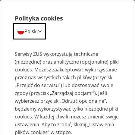
Polityka cookies
Polski
Menu
Szukaj
Serwisy ZUS wykorzystują techniczne
(niezbędne) oraz analityczne (opcjonalne) pliki
cookies. Możesz zaakceptować wykorzystanie
Aktualności
przez nas wszystkich takich plików (przycisk
„Przejdź do serwisu”) lub dostosować swoje
zgody (przycisk „Zarządzaj opcjami”). Jeśli
wybierzesz przycisk „Odrzuć opcjonalne”,
będziemy wykorzystywać tylko niezbędne pliki
Inne
cookies. W każdej chwili możesz zmienić swoje
ustawienia. Aby to zrobić, kliknij „Ustawienia
18
grudnia
2025
plików cookies” w stopce.