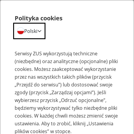
Polityka cookies
Polski
Menu
Szukaj
Serwisy ZUS wykorzystują techniczne
(niezbędne) oraz analityczne (opcjonalne) pliki
cookies. Możesz zaakceptować wykorzystanie
Aktualności
przez nas wszystkich takich plików (przycisk
„Przejdź do serwisu”) lub dostosować swoje
zgody (przycisk „Zarządzaj opcjami”). Jeśli
wybierzesz przycisk „Odrzuć opcjonalne”,
będziemy wykorzystywać tylko niezbędne pliki
Inne
cookies. W każdej chwili możesz zmienić swoje
ustawienia. Aby to zrobić, kliknij „Ustawienia
5
maja
2020
plików cookies” w stopce.