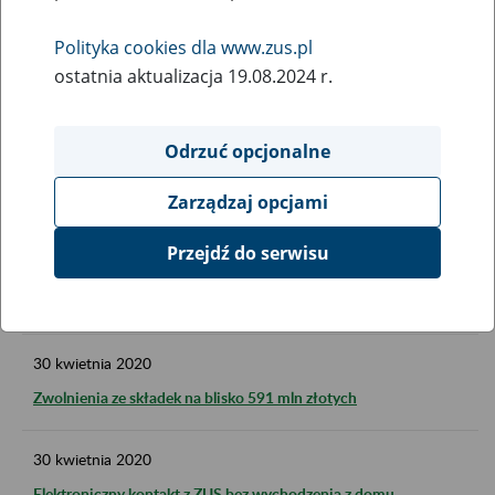
Co można zrobić w przypadku zaległości w opłacaniu składek
do ZUS? Jak skorzystać z rozwiązań Tarczy Antykryzysowej i
Polityka cookies dla www.zus.pl
innych rozwiązań oferowanych przez ZUS?
ostatnia aktualizacja 19.08.2024 r.
4
maja
2020
Odrzuć opcjonalne
Nadal wstrzymane wyjazdy do ośrodków rehabilitacyjnych na
rehabilitację leczniczą w ramach prewencji rentowej ZUS
Zarządzaj opcjami
3
maja
2020
Przejdź do serwisu
Wydłużenie dodatkowego zasiłku opiekuńczego na kolejny
okres
30
kwietnia
2020
Zwolnienia ze składek na blisko 591 mln złotych
30
kwietnia
2020
Elektroniczny kontakt z ZUS bez wychodzenia z domu