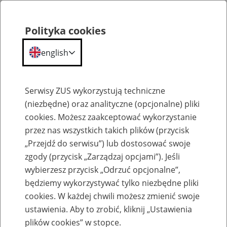
Polityka cookies
english
Menu
Search
Serwisy ZUS wykorzystują techniczne
(niezbędne) oraz analityczne (opcjonalne) pliki
cookies. Możesz zaakceptować wykorzystanie
Komunikaty
przez nas wszystkich takich plików (przycisk
„Przejdź do serwisu”) lub dostosować swoje
zgody (przycisk „Zarządzaj opcjami”). Jeśli
wybierzesz przycisk „Odrzuć opcjonalne”,
będziemy wykorzystywać tylko niezbędne pliki
cookies. W każdej chwili możesz zmienić swoje
Komunikat o zaginięciu blankietów do
ustawienia. Aby to zrobić, kliknij „Ustawienia
wystawiania zaświadczeń o niezaleganiu w
plików cookies” w stopce.