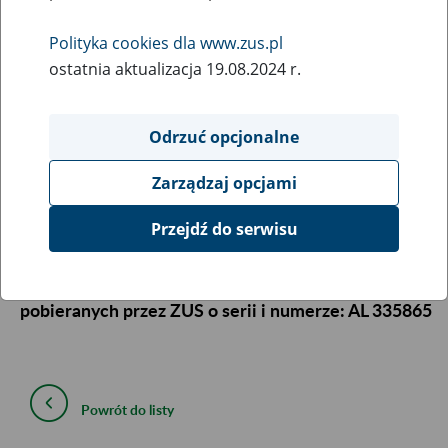
opłacaniu składek pobieranych przez ZUS.
Polityka cookies dla www.zus.pl
29
March
ostatnia aktualizacja 19.08.2024 r.
2013
Odrzuć opcjonalne
Informacja archiwalna
Zarządzaj opcjami
Zakład Ubezpieczeń Społecznych informuje, że
Przejdź do serwisu
zaginęła 1 szt. blankietu do wystawiania
zaświadczeń o niezaleganiu w opłaceniu składek
pobieranych przez ZUS o serii i numerze:
AL 335865
Powrót do listy