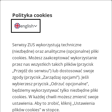
Polityka cookies
english
Menu
Search
Serwisy ZUS wykorzystują techniczne
(niezbędne) oraz analityczne (opcjonalne) pliki
cookies. Możesz zaakceptować wykorzystanie
Komunikaty
przez nas wszystkich takich plików (przycisk
„Przejdź do serwisu”) lub dostosować swoje
zgody (przycisk „Zarządzaj opcjami”). Jeśli
wybierzesz przycisk „Odrzuć opcjonalne”,
będziemy wykorzystywać tylko niezbędne pliki
cookies. W każdej chwili możesz zmienić swoje
Komunikat o zaginięciu blankietów do
ustawienia. Aby to zrobić, kliknij „Ustawienia
wystawiania zaświadczeń o niezaleganiu w
plików cookies” w stopce.