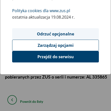
opłacaniu składek pobieranych przez ZUS.
Polityka cookies dla www.zus.pl
29
March
ostatnia aktualizacja 19.08.2024 r.
2013
Odrzuć opcjonalne
Informacja archiwalna
Zarządzaj opcjami
Zakład Ubezpieczeń Społecznych informuje, że
Przejdź do serwisu
zaginęła 1 szt. blankietu do wystawiania
zaświadczeń o niezaleganiu w opłaceniu składek
pobieranych przez ZUS o serii i numerze:
AL 335865
Powrót do listy