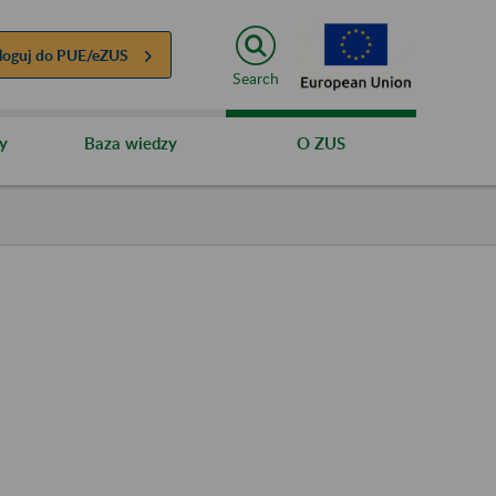
loguj do
PUE/eZUS
Search
y
Baza wiedzy
O ZUS