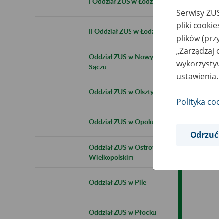
I Oddział ZUS w Łodzi
Serwisy ZUS
pliki cooki
II Oddział ZUS w Łodzi
plików (prz
„Zarządzaj 
Oddział ZUS w Nowym
wykorzystyw
Sączu
ustawienia.
Oddział ZUS w Olsztynie
Polityka co
Oddział ZUS w Opolu
Odrzuć
Oddział ZUS w Ostrowie
Wielkopolskim
Oddział ZUS w Pile
Oddział ZUS w Płocku