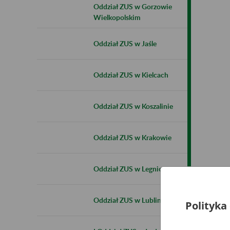
Oddział ZUS w Gorzowie
Wielkopolskim
Oddział ZUS w Jaśle
Oddział ZUS w Kielcach
Oddział ZUS w Koszalinie
Oddział ZUS w Krakowie
Oddział ZUS w Legnicy
Oddział ZUS w Lublinie
Polityka