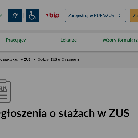
Zarejestruj w
PUE/eZUS
Za
Pracujący
Lekarze
Wzory formularz
 o praktykach w ZUS
Oddział ZUS w Chrzanowie
głoszenia o stażach w ZUS