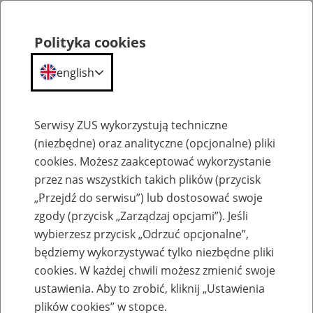
Polityka cookies
english
Menu
Search
Serwisy ZUS wykorzystują techniczne
(niezbędne) oraz analityczne (opcjonalne) pliki
cookies. Możesz zaakceptować wykorzystanie
Aktualności
przez nas wszystkich takich plików (przycisk
„Przejdź do serwisu”) lub dostosować swoje
zgody (przycisk „Zarządzaj opcjami”). Jeśli
wybierzesz przycisk „Odrzuć opcjonalne”,
będziemy wykorzystywać tylko niezbędne pliki
cookies. W każdej chwili możesz zmienić swoje
Ułatwienia dla klientów – ZUS we
ustawienia. Aby to zrobić, kliknij „Ustawienia
własnym zakresie pozyska z USC odpis
plików cookies” w stopce.