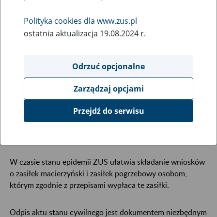
aktu stanu cywilnego potrzebny do
wypłaty zasiłku
Polityka cookies dla www.zus.pl
ostatnia aktualizacja 19.08.2024 r.
21
April
2020
Odrzuć opcjonalne
Uwaga! Aktualizacja informacji: od stycznia 2021 r.
Zarządzaj opcjami
składanie Oświadczenia nie jest konieczne, ponieważ
Przejdź do serwisu
wszystkie niezębne dane do pozyskania przez ZUS odpisu
skróconego aktu urodzenia dziecka z USC są podane we
wniosku o zasiłek, tj. ZAM, ZUR, ZAO.
W czasie stanu epidemii ZUS ułatwia składanie wniosków
o zasiłek macierzyński i zasiłek pogrzebowy osobom,
którym zgodnie z przepisami wypłaca te zasiłki.
Odpis aktu stanu cywilnego jest dokumentem niezbędnym