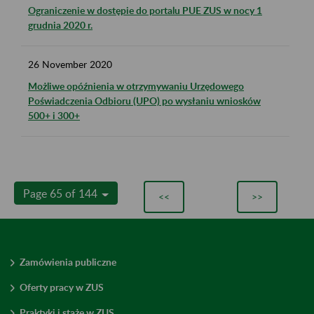
Ograniczenie w dostępie do portalu PUE ZUS w nocy 1
grudnia 2020 r.
26
November
2020
Możliwe opóźnienia w otrzymywaniu Urzędowego
Poświadczenia Odbioru (UPO) po wysłaniu wniosków
500+ i 300+
Page 65 of 144
<<
>>
Zamówienia publiczne
Oferty pracy w ZUS
Praktyki i staże w ZUS