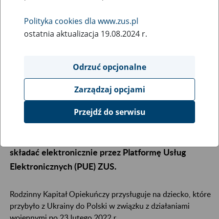
22
kwietnia
Polityka cookies dla www.zus.pl
2022
ostatnia aktualizacja 19.08.2024 r.
Odrzuć opcjonalne
Zakład Ubezpieczeń Społecznych (ZUS) będzie
przyznawał i wypłacał Rodzinny Kapitał Opiekuńczy
Zarządzaj opcjami
(RKO) obywatelom Ukrainy, którzy przybyli legalnie
z Ukrainy do Polski po 23 lutego 2022 r. w związku z
Przejdź do serwisu
działaniami wojennymi. Specjalny wniosek o RKO w
języku ukraińskim (formularz RKO-U) można już
składać elektronicznie przez Platformę Usług
Elektronicznych (PUE) ZUS.
Rodzinny Kapitał Opiekuńczy przysługuje na dziecko, które
przybyło z Ukrainy do Polski w związku z działaniami
wojennymi po 23 lutego 2022 r.