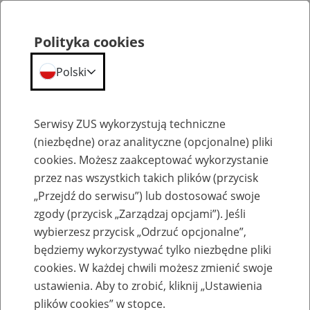
Polityka cookies
Polski
Menu
Szukaj
Serwisy ZUS wykorzystują techniczne
(niezbędne) oraz analityczne (opcjonalne) pliki
cookies. Możesz zaakceptować wykorzystanie
Aktualności
przez nas wszystkich takich plików (przycisk
„Przejdź do serwisu”) lub dostosować swoje
zgody (przycisk „Zarządzaj opcjami”). Jeśli
wybierzesz przycisk „Odrzuć opcjonalne”,
będziemy wykorzystywać tylko niezbędne pliki
cookies. W każdej chwili możesz zmienić swoje
Rodzinny kapitał opiekuńczy na dzieci z
ustawienia. Aby to zrobić, kliknij „Ustawienia
Ukrainy
plików cookies” w stopce.