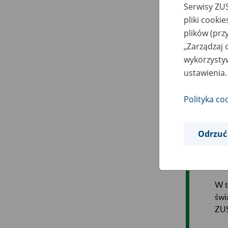
Pra
Serwisy ZUS
pła
pliki cooki
pro
plików (prz
„Zarządzaj 
Ofe
wykorzystyw
syg
ustawienia.
tym
Polityka co
Prz
wyk
tak
Odrzuć
wyp
żad
W t
świ
ZU