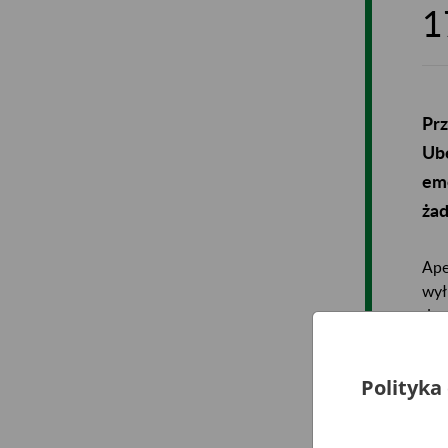
1
Prz
Ube
eme
żad
Ape
wył
do 
Wyp
Polityka
żad