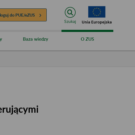
loguj do
PUE/eZUS
Szukaj
y
Baza wiedzy
O ZUS
erującymi