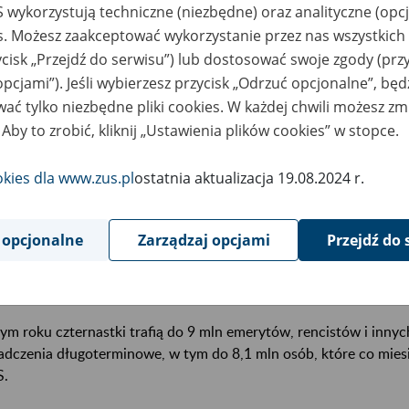
cownicy ZUS nie odwiedzają emerytów, rencistów i innych osób
 wykorzystują techniczne (niezbędne) oraz analityczne (opc
tnych usług. Niestety ciągle się zdarza, że osoby podszywające
es. Możesz zaakceptować wykorzystanie przez nas wszystkich 
ponują szybkie załatwienie formalności.
ycisk „Przejdź do serwisu”) lub dostosować swoje zgody (przy
opcjami”). Jeśli wybierzesz przycisk „Odrzuć opcjonalne”, bę
rta pomocy w wypełnieniu wniosku, żądanie danych osobowyc
ać tylko niezbędne pliki cookies. W każdej chwili możesz zm
nałem ostrzegawczym. Jeśli tożsamość takiej osoby budzi wątpli
 Aby to zrobić, kliknij „Ustawienia plików cookies” w stopce.
 policję i najbliższą placówkę ZUS.
okies dla www.zus.pl
ostatnia aktualizacja 19.08.2024 r.
edstawiciele ZUS nie odwiedzają klientów w domach lub w miejs
orzystania zwolnień lekarskich i wizyty inspektorów kontroli u 
ich odwiedzin pracownik ZUS musi okazać legitymację służbową
 opcjonalne
Zarządzaj opcjami
Przejdź do 
rzedzeniem powiadomić o takiej wizycie. Nie pobieramy również
nych gratyfikacji finansowych.
ym roku czternastki trafią do 9 mln emerytów, rencistów i inny
adczenia długoterminowe, w tym do 8,1 mln osób, które co mies
S.