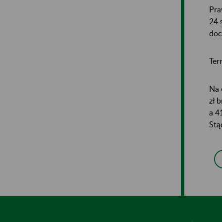
Pra
24 
doc
Ter
Na 
zł 
a 4
Stą