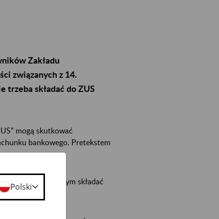
owników Zakładu
ci związanych z 14.
e trzeba składać do ZUS
 ZUS” mogą skutkować
rachunku bankowego. Pretekstem
 emerytury.
trzeba w związku z tym składać
Polski