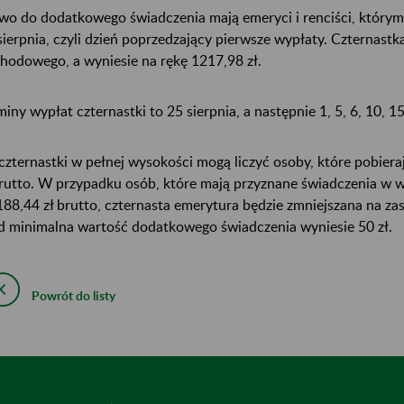
wo do dodatkowego świadczenia mają emeryci i renciści, którym 
sierpnia, czyli dzień poprzedzający pierwsze wypłaty. Czternast
hodowego, a wyniesie na rękę 1217,98 zł.
miny wypłat czternastki to 25 sierpnia, a następnie 1, 5, 6, 10, 15
czternastki w pełnej wysokości mogą liczyć osoby, które pobiera
brutto. W przypadku osób, które mają przyznane świadczenia w 
188,44 zł brutto, czternasta emerytura będzie zmniejszana na za
d minimalna wartość dodatkowego świadczenia wyniesie 50 zł.
Powrót do listy