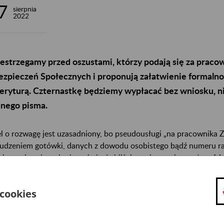
7
sierpnia
2022
estrzegamy przed oszustami, którzy podają się za prac
zpieczeń Społecznych i proponują załatwienie formalnoś
ryturą. Czternastkę będziemy wypłacać bez wniosku, ni
nego pisma.
l o rozwagę jest uzasadniony, bo pseudousługi „na pracownika
udzeniem gotówki, danych z dowodu osobistego bądź numeru 
nieuczciwych praktyk może być zbliżający się termin wypłaty 14
łata dodatkowego świadczenia rozpocznie się 25 sierpnia i nie 
 cookies
nych pism, formularzy czy wniosków.