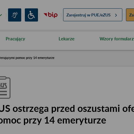
Zarejestruj w
PUE/eZUS
Za
Pracujący
Lekarze
Wzory formularz
ferującymi pomoc przy 14 emeryturze
US ostrzega przed oszustami of
omoc przy 14 emeryturze