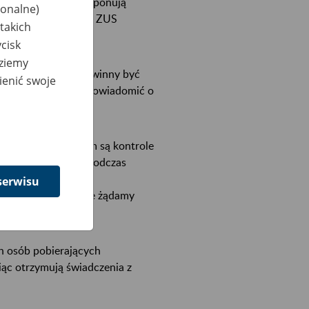
 w domach i nie proponują
jonalne)
 się pod pracowników ZUS
takich
cisk
dziemy
h lub bankowych powinny być
ienić swoje
wości, to najlepiej powiadomić o
cu pracy. Wyjątkiem są kontrole
płatników składek. Podczas
 lub z odpowiednim
serwisu
 żadnych opłat i nie żądamy
ch osób pobierających
iąc otrzymują świadczenia z