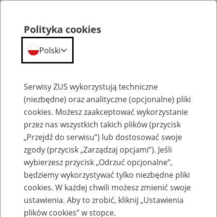
Polityka cookies
Polski
Menu
Szukaj
Serwisy ZUS wykorzystują techniczne
(niezbędne) oraz analityczne (opcjonalne) pliki
Wyniki wyszukiwania
cookies. Możesz zaakceptować wykorzystanie
przez nas wszystkich takich plików (przycisk
Doprecyzuj czego szukasz
„Przejdź do serwisu”) lub dostosować swoje
zgody (przycisk „Zarządzaj opcjami”). Jeśli
wybierzesz przycisk „Odrzuć opcjonalne”,
Data od:
będziemy wykorzystywać tylko niezbędne pliki
cookies. W każdej chwili możesz zmienić swoje
ustawienia. Aby to zrobić, kliknij „Ustawienia
Data do:
plików cookies” w stopce.