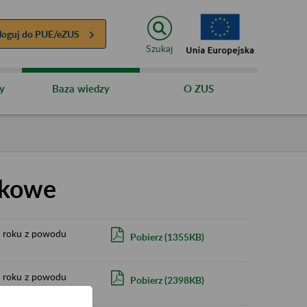
loguj do
PUE/eZUS
Szukaj
y
Baza wiedzy
O ZUS
dkowe
25 roku z powodu
Pobierz
(
1355KB)
24 roku z powodu
Pobierz
(
2398KB)