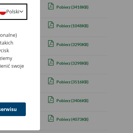
23 roku z powodu
Pobierz
(
3418KB)
Polski
22 roku z powodu
Pobierz
(
1048KB)
jonalne)
takich
21 roku z powodu
Pobierz
(
3290KB)
cisk
dziemy
20 roku z powodu
Pobierz
(
3298KB)
ienić swoje
19 roku z powodu
Pobierz
(
3516KB)
18 roku z powodu
Pobierz
(
3406KB)
serwisu
17 roku z powodu
Pobierz
(
4073KB)