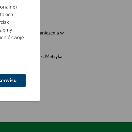
jonalne)
takich
cisk
dziemy
ogramie Płatnik ograniczenia w
ienić swoje
002 programu Płatnik. Metryka
serwisu