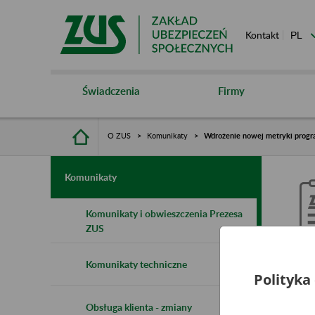
Kontakt
Świadczenia
Firmy
O ZUS
Komunikaty
Wdrożenie nowej metryki progra
Komunikaty
Komunikaty i obwieszczenia Prezesa
ZUS
W
Komunikaty techniczne
d
Polityka
Obsługa klienta - zmiany