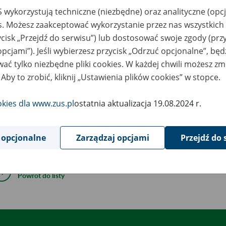
2
December
 wykorzystują techniczne (niezbędne) oraz analityczne (opc
2022
es. Możesz zaakceptować wykorzystanie przez nas wszystkich 
ycisk „Przejdź do serwisu”) lub dostosować swoje zgody (przy
opcjami”). Jeśli wybierzesz przycisk „Odrzuć opcjonalne”, bę
grudnia 2022 r., w godzinach 18:00 – 23:30
, mogą wystąpić w pr
ać tylko niezbędne pliki cookies. W każdej chwili możesz zm
unikacji elektronicznej z ZUS.
 Aby to zrobić, kliknij „Ustawienia plików cookies” w stopce.
ym czasie planujemy wdrożenie nowej metryki dla wersji 10.02.
okies dla www.zus.pl
ostatnia aktualizacja 19.08.2024 r.
zie automatycznie pobierana podczas aktualizacji.
epraszamy za utrudnienia.
 opcjonalne
Zarządzaj opcjami
Przejdź do 
Powrót do listy