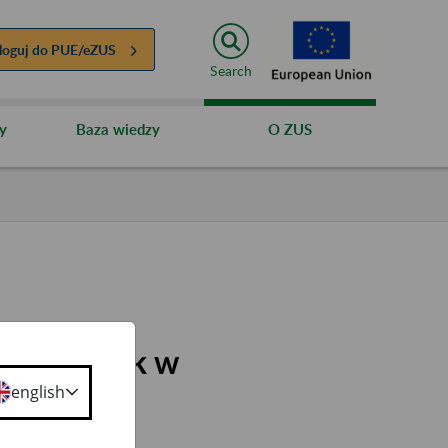
loguj do
PUE/eZUS
Search
y
Baza wiedzy
O ZUS
mu Płatnik w
english