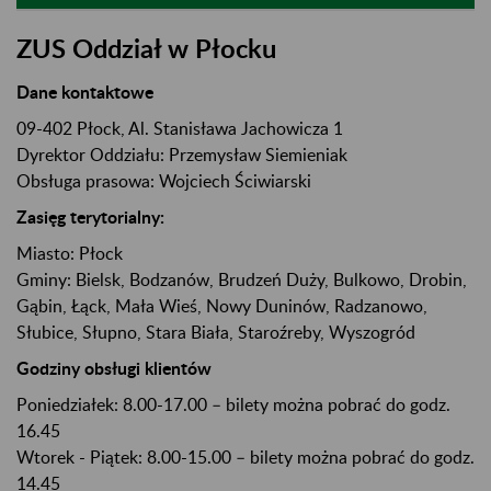
ZUS Oddział w Płocku
Dane kontaktowe
09-402 Płock, Al. Stanisława Jachowicza 1
Dyrektor Oddziału: Przemysław Siemieniak
Obsługa prasowa: Wojciech Ściwiarski
Zasięg terytorialny:
Miasto:
Płock
Gminy:
Bielsk
, Bodzanów
, Brudzeń Duży
, Bulkowo
, Drobin
,
Gąbin
, Łąck
, Mała Wieś
, Nowy Duninów
, Radzanowo
,
Słubice
, Słupno
, Stara Biała
, Staroźreby
, Wyszogród
Godziny obsługi klientów
Poniedziałek: 8.00-17.00 – bilety można pobrać do godz.
16.45
Wtorek - Piątek: 8.00-15.00 – bilety można pobrać do godz.
14.45