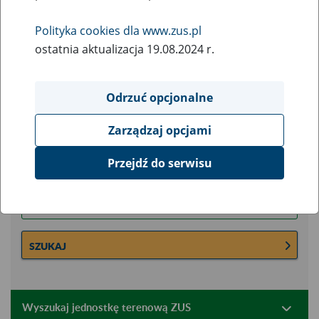
Nie wiesz gdzie jest zlokalizowany oddział lub
jednostka ZUS? Skorzystaj z wyszukiwarki:
Polityka cookies dla www.zus.pl
ostatnia aktualizacja 19.08.2024 r.
Wyszukaj oddział ZUS
Odrzuć opcjonalne
właściwy dla miejsca wystawienia zaświadczenia lekarskiego,
siedziby pracodawcy lub miejsca zamieszkania/pobytu osoby
Zarządzaj opcjami
Przejdź do serwisu
Wpisz kod pocztowy:
SZUKAJ
Wyszukaj jednostkę terenową ZUS